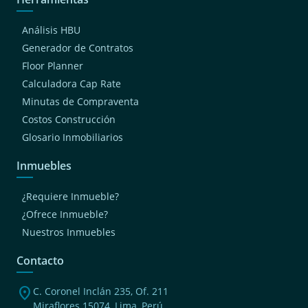
Análisis HBU
Generador de Contratos
Floor Planner
Calculadora Cap Rate
Minutas de Compraventa
Costos Construcción
Glosario Inmobiliarios
Inmuebles
¿Requiere Inmueble?
¿Ofrece Inmueble?
Nuestros Inmuebles
Contacto
location_on
C. Coronel Inclán 235, Of. 211
Miraflores 15074, Lima, Perú