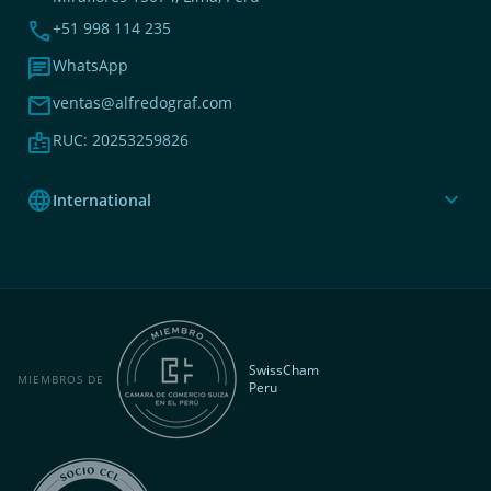
phone
+51 998 114 235
chat
WhatsApp
mail
ventas@alfredograf.com
badge
RUC: 20253259826
language
expand_more
International
SwissCham
MIEMBROS DE
Peru