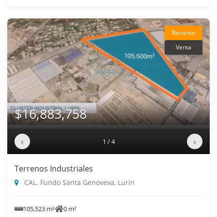
Reciente
Venta
$16,883,758
‹
›
1 / 4
Terrenos Industriales
CAL. Fundo Santa Genoveva, Lurin
105,523 m²
0 m²