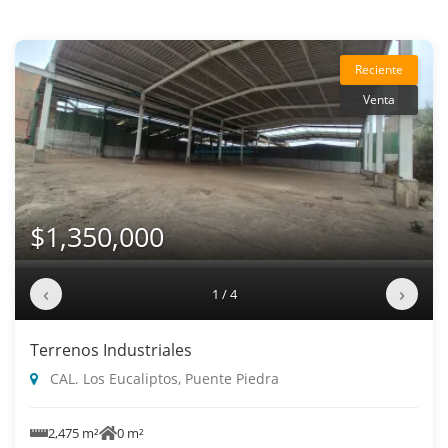
Reciente
Venta
$1,350,000
‹
›
1 / 4
Terrenos Industriales
CAL. Los Eucaliptos, Puente Piedra
2,475 m²
0 m²