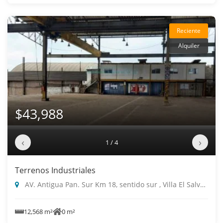
Reciente
Alquiler
$43,988
‹
›
1 / 4
Terrenos Industriales
AV. Antigua Pan. Sur Km 18, sentido sur , Villa El Salvador
12,568 m²
0 m²