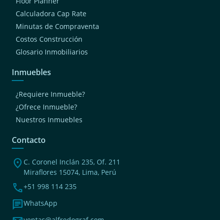
Floor Planner
Calculadora Cap Rate
Minutas de Compraventa
Costos Construcción
Glosario Inmobiliarios
Inmuebles
¿Requiere Inmueble?
¿Ofrece Inmueble?
Nuestros Inmuebles
Contacto
location_on
C. Coronel Inclán 235, Of. 211
Miraflores 15074, Lima, Perú
phone
+51 998 114 235
chat
WhatsApp
ventas@alfredograf.com