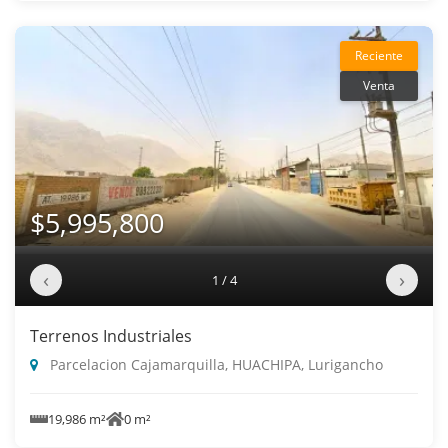
Reciente
Venta
$5,995,800
‹
›
1 / 4
Terrenos Industriales
Parcelacion Cajamarquilla, HUACHIPA, Lurigancho
19,986 m²
0 m²