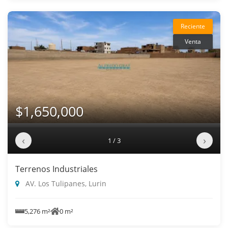
Reciente
Venta
$1,650,000
‹
›
1 / 3
Terrenos Industriales
AV. Los Tulipanes, Lurin
5,276 m²
0 m²