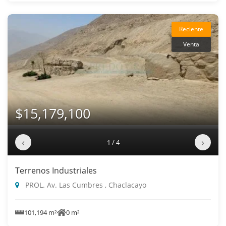
Reciente
Venta
$15,179,100
‹
›
1 / 4
Terrenos Industriales
PROL. Av. Las Cumbres , Chaclacayo
101,194 m²
0 m²