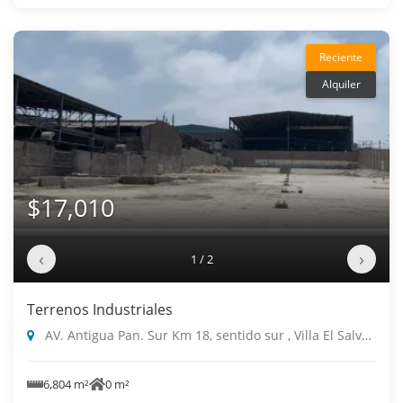
Reciente
Alquiler
$17,010
‹
›
1 / 2
Terrenos Industriales
AV. Antigua Pan. Sur Km 18, sentido sur , Villa El Salvador
6,804 m²
0 m²