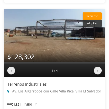
Reciente
Alquiler
$128,302
‹
›
1 / 4
Terrenos Industriales
AV. Los Algarrobos con Calle Villa Rica, Villa El Salvador
51,321 m²
0 m²