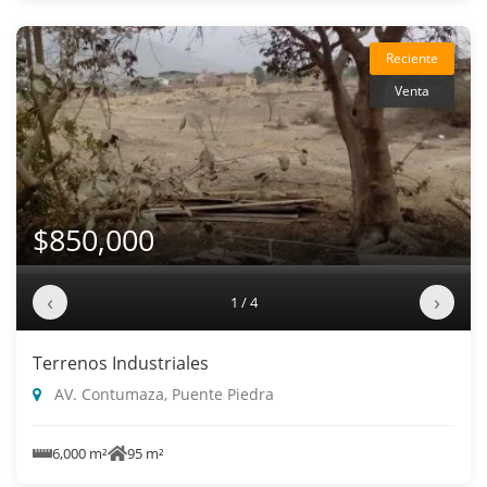
Reciente
Venta
$850,000
‹
›
1 / 4
Terrenos Industriales
AV. Contumaza, Puente Piedra
6,000 m²
95 m²