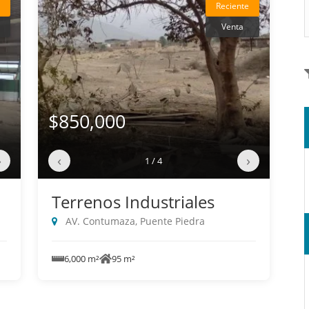
Reciente
Venta
$850,000
›
‹
›
1 / 4
Terrenos Industriales
AV. Contumaza, Puente Piedra
6,000 m²
95 m²