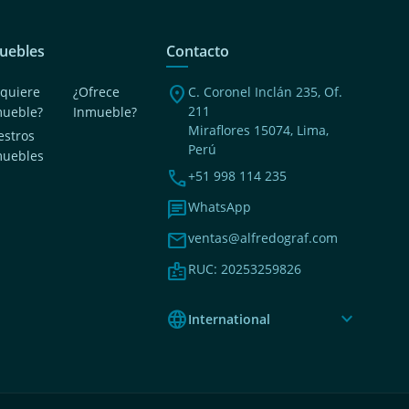
uebles
Contacto
location_on
quiere
¿Ofrece
C. Coronel Inclán 235, Of.
211
mueble?
Inmueble?
Miraflores 15074, Lima,
stros
Perú
muebles
phone
+51 998 114 235
chat
WhatsApp
mail
ventas@alfredograf.com
badge
RUC: 20253259826
language
expand_more
International