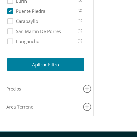
(3)
Lurin
(2)
Puente Piedra
(1)
Carabayllo
(1)
San Martin De Porres
(1)
Lurigancho
(1)
Chaclacayo
Aplicar Filtro
Precios
Area Terreno