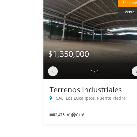
Reciente
Venta
$1,350,000
‹
1 / 4
Terrenos Industriales
CAL. Los Eucaliptos, Puente Piedra
2,475 m²
0 m²