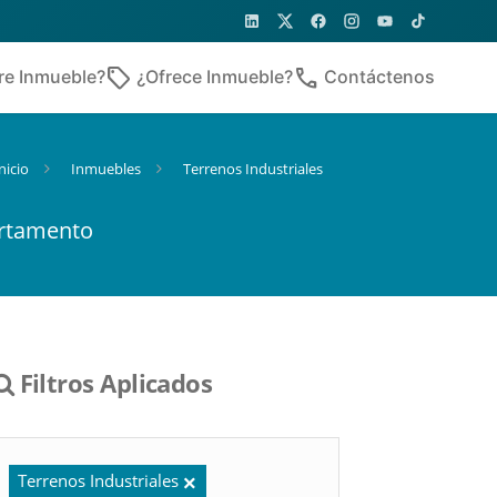
sell
phone
re Inmueble?
¿Ofrece Inmueble?
Contáctenos
nicio
Inmuebles
Terrenos Industriales
artamento
Filtros Aplicados
Terrenos Industriales