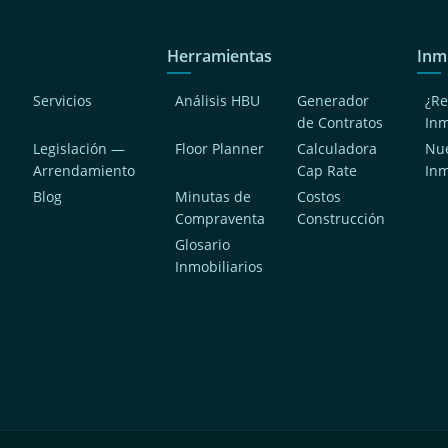
Herramientas
Inm
Servicios
Análisis HBU
Generador
¿Re
de Contratos
In
Legislación —
Floor Planner
Calculadora
Nue
Arrendamiento
Cap Rate
In
Blog
Minutas de
Costos
Compraventa
Construcción
a
Glosario
Inmobiliarios