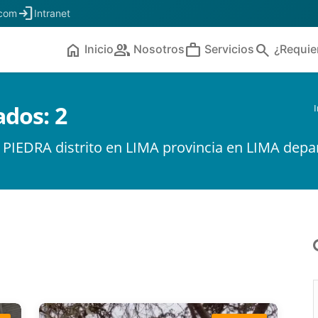
login
.com
Intranet
home
people
work
search
Inicio
Nosotros
Servicios
¿Requie
ados:
2
I
 PIEDRA distrito en LIMA provincia en LIMA dep