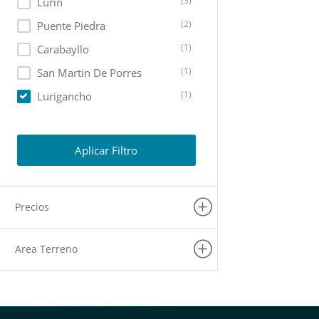
(3)
Lurin
(2)
Puente Piedra
(1)
Carabayllo
(1)
San Martin De Porres
(1)
Lurigancho
(1)
Chaclacayo
Aplicar Filtro
Precios
Area Terreno