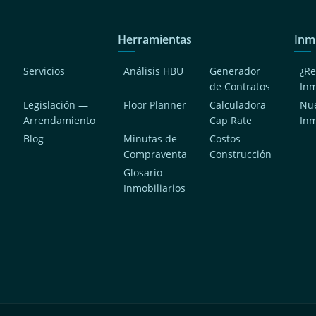
Herramientas
Inm
Servicios
Análisis HBU
Generador
¿Re
de Contratos
In
Legislación —
Floor Planner
Calculadora
Nue
Arrendamiento
Cap Rate
In
Blog
Minutas de
Costos
Compraventa
Construcción
a
Glosario
Inmobiliarios