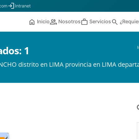
login
.com
Intranet
home
people
work
search
Inicio
Nosotros
Servicios
¿Requie
ados:
1
I
NCHO distrito en LIMA provincia en LIMA depar