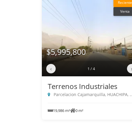
Reciente
Venta
$5,995,800
‹
1 / 4
Terrenos Industriales
Parcelacion Cajamarquilla, HUACHIPA, Lurigancho
19,986 m²
0 m²