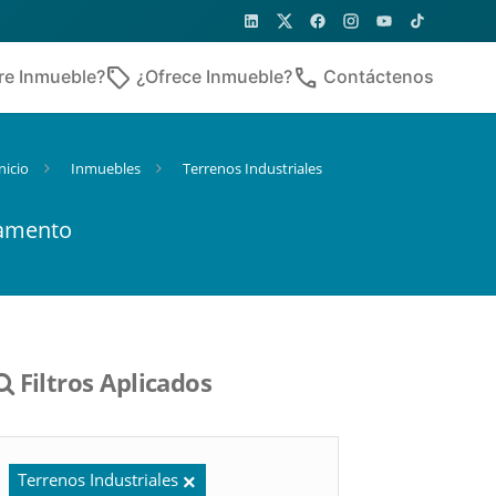
sell
phone
re Inmueble?
¿Ofrece Inmueble?
Contáctenos
nicio
Inmuebles
Terrenos Industriales
tamento
Filtros Aplicados
Terrenos Industriales