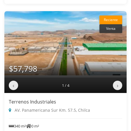
Reciente
Venta
$57,798
‹
›
1 / 4
Terrenos Industriales
AV. Panamericana Sur Km. 57.5, Chilca
340 m²
0 m²