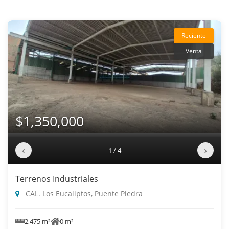
Reciente
Venta
$1,350,000
‹
›
1 / 4
Terrenos Industriales
CAL. Los Eucaliptos, Puente Piedra
2,475 m²
0 m²