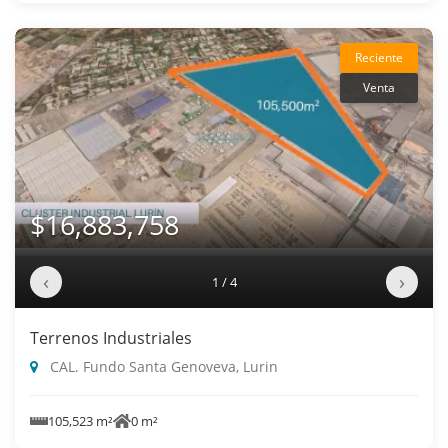
Reciente
Venta
$16,883,758
‹
›
1 / 4
Terrenos Industriales
CAL. Fundo Santa Genoveva, Lurin
105,523 m²
0 m²