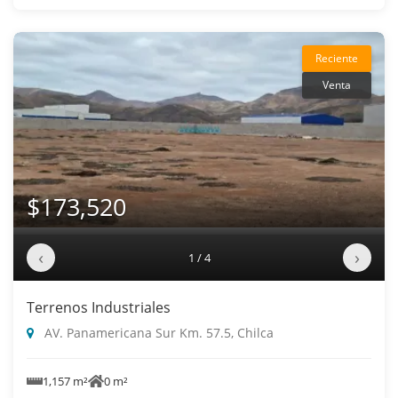
Reciente
Venta
$173,520
‹
›
1 / 4
Terrenos Industriales
AV. Panamericana Sur Km. 57.5, Chilca
1,157 m²
0 m²