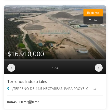
Reciente
Venta
$16,910,000
‹
›
1 / 4
Terrenos Industriales
¡TERRENO DE 44.5 HECTÁREAS, PARA PROYE, Chilca
445,000 m²
0 m²