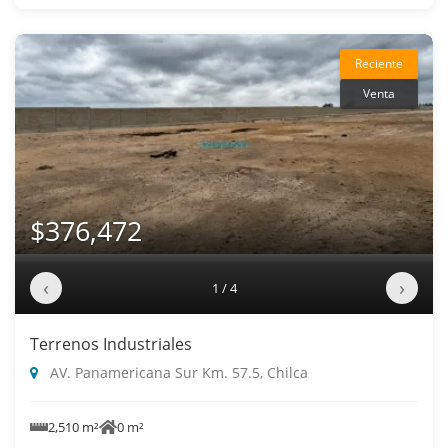
Reciente
Venta
$376,472
‹
›
1 / 4
Terrenos Industriales
AV. Panamericana Sur Km. 57.5, Chilca
2,510 m²
0 m²