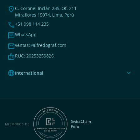
location_on
C. Coronel Inclán 235, Of. 211
Miraflores 15074, Lima, Perú
phone
+51 998 114 235
chat
WhatsApp
mail
ventas@alfredograf.com
badge
RUC: 20253259826
language
expand_more
International
SwissCham
MIEMBROS DE
Peru