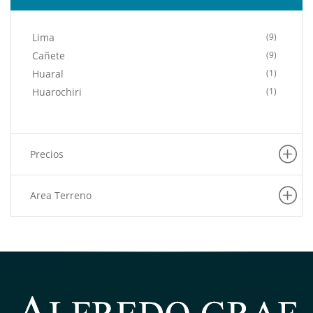
Lima
(9)
Cañete
(9)
Huaral
(1)
Huarochiri
(1)
Precios
Area Terreno