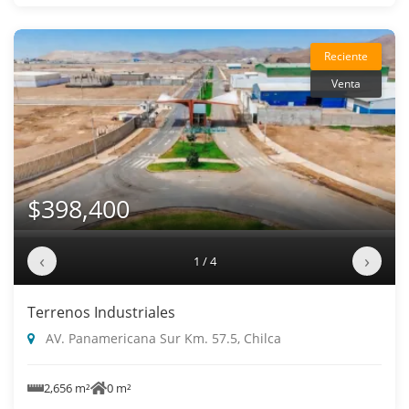
Reciente
Venta
$398,400
‹
›
1 / 4
Terrenos Industriales
AV. Panamericana Sur Km. 57.5, Chilca
2,656 m²
0 m²