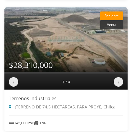
Reciente
Venta
$28,310,000
‹
›
1 / 4
Terrenos Industriales
¡TERRENO DE 74.5 HECTÁREAS, PARA PROYE, Chilca
745,000 m²
0 m²