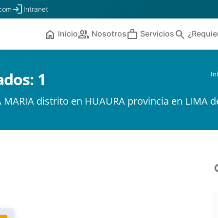
login
.com
Intranet
home
people
work
search
Inicio
Nosotros
Servicios
¿Requie
ados:
1
In
A MARIA distrito en HUAURA provincia en LIMA 