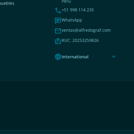
Perú
muebles
phone
+51 998 114 235
chat
WhatsApp
mail
ventas@alfredograf.com
badge
RUC: 20253259826
language
expand_more
International