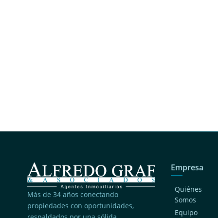
Empresa
Quiénes
Más de 34 años conectando
Somos
propiedades con oportunidades,
Equipo
respaldados por una sólida