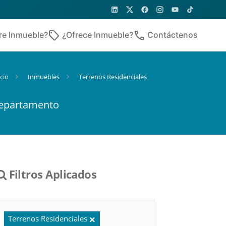
sell
phone
re Inmueble?
¿Ofrece Inmueble?
Contáctenos
icio
Inmuebles
Terrenos Residenciales
departamento
Filtros Aplicados
Terrenos Residenciales