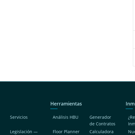
Herramientas
Inm
Servicios
Análisis HBU
Generador
¿Re
de Contratos
In
Legislación —
Floor Planner
Calculadora
Nue