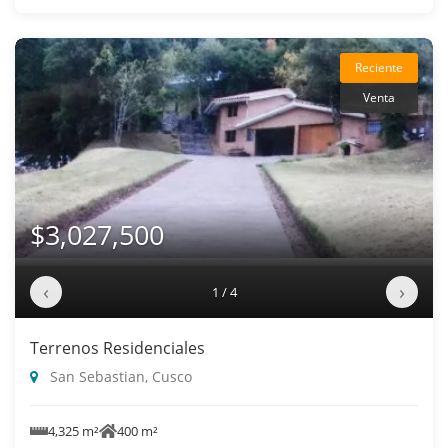
Reciente
Venta
$3,027,500
‹
›
1 / 4
Terrenos Residenciales
San Sebastian, Cusco
4,325 m²
400 m²