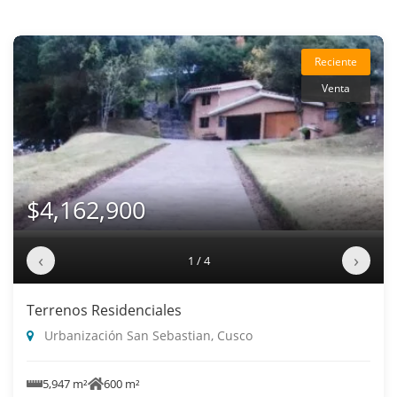
Reciente
Venta
$4,162,900
‹
›
1 / 4
Terrenos Residenciales
Urbanización San Sebastian, Cusco
5,947 m²
600 m²