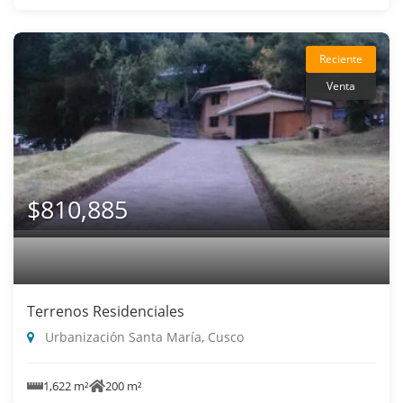
Reciente
Venta
$810,885
Terrenos Residenciales
Urbanización Santa María, Cusco
1,622 m²
200 m²