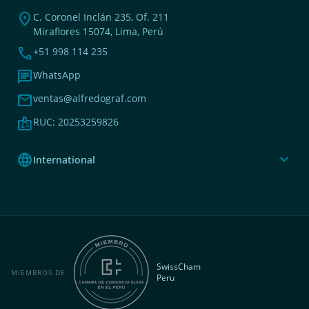
location_on
C. Coronel Inclán 235, Of. 211
Miraflores 15074, Lima, Perú
phone
+51 998 114 235
chat
WhatsApp
mail
ventas@alfredograf.com
badge
RUC: 20253259826
language
expand_more
International
SwissCham
MIEMBROS DE
Peru