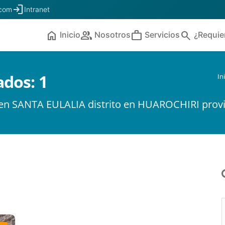
login
.com
Intranet
home
people
work
search
Inicio
Nosotros
Servicios
¿Requie
ados:
1
In
a en SANTA EULALIA distrito en HUAROCHIRI prov