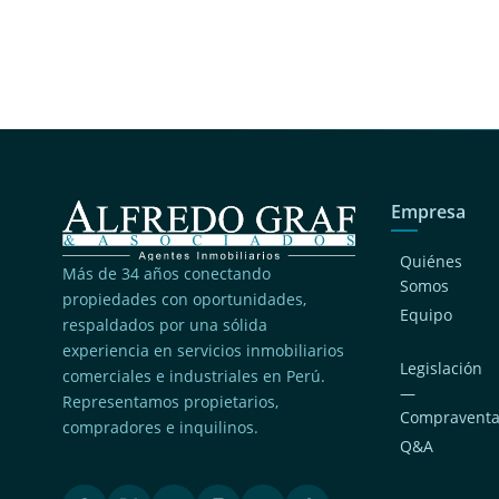
Empresa
Quiénes
Más de 34 años conectando
Somos
propiedades con oportunidades,
Equipo
respaldados por una sólida
experiencia en servicios inmobiliarios
Legislación
comerciales e industriales en Perú.
—
Representamos propietarios,
Compravent
compradores e inquilinos.
Q&A