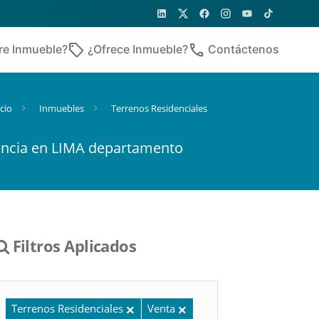
sell
phone
re Inmueble?
¿Ofrece Inmueble?
Contáctenos
icio
Inmuebles
Terrenos Residenciales
incia en LIMA departamento
Filtros Aplicados
Terrenos Residenciales
Venta