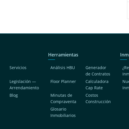
Herramientas
Inm
Servicios
Análisis HBU
Generador
¿Re
de Contratos
In
Legislación —
Floor Planner
Calculadora
Nue
Arrendamiento
Cap Rate
In
Blog
Minutas de
Costos
Compraventa
Construcción
a
Glosario
Inmobiliarios