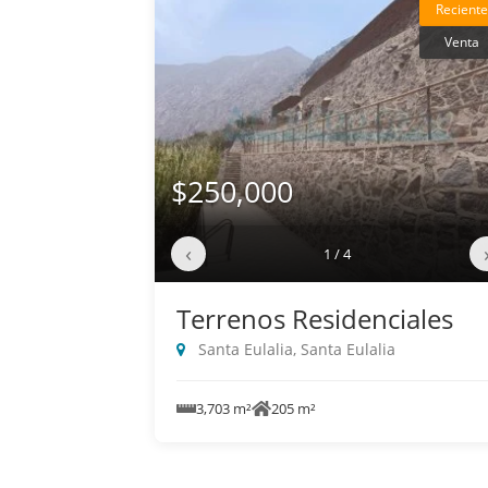
Reciente
Venta
$250,000
‹
1 / 4
Terrenos Residenciales
Santa Eulalia, Santa Eulalia
3,703 m²
205 m²