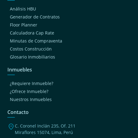
Análisis HBU
Generador de Contratos
Floor Planner
Calculadora Cap Rate
Minutas de Compraventa
Costos Construcción
Glosario Inmobiliarios
Inmuebles
¿Requiere Inmueble?
¿Ofrece Inmueble?
Nuestros Inmuebles
Contacto
location_on
C. Coronel Inclán 235, Of. 211
Miraflores 15074, Lima, Perú