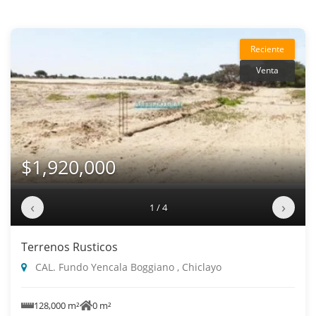
Reciente
Venta
$1,920,000
‹
›
1 / 4
Terrenos Rusticos
CAL. Fundo Yencala Boggiano , Chiclayo
128,000 m²
0 m²