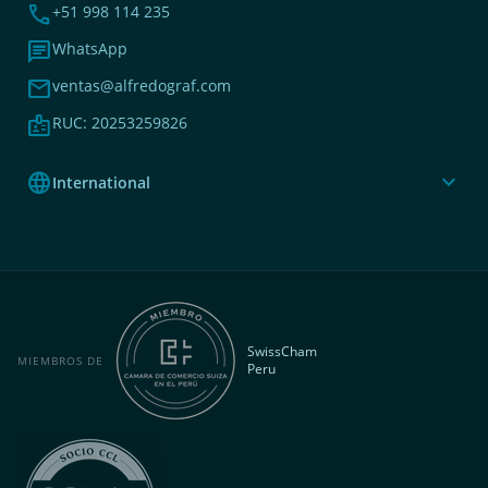
phone
+51 998 114 235
chat
WhatsApp
mail
ventas@alfredograf.com
badge
RUC: 20253259826
language
expand_more
International
SwissCham
MIEMBROS DE
Peru