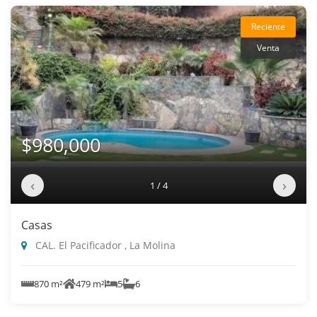
Reciente
Venta
$980,000
‹
›
1 / 4
Casas
CAL. El Pacificador , La Molina
870 m²
479 m²
5
6