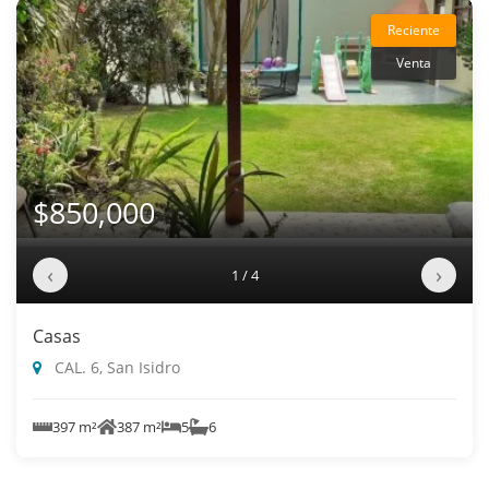
Reciente
Venta
$850,000
‹
›
1 / 4
Casas
CAL. 6, San Isidro
397 m²
387 m²
5
6