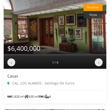
Reciente
Venta
$6,400,000
‹
›
1 / 4
Casas
CAL. LOS ALAMOS , Santiago De Surco
1,828 m²
630 m²
3
6