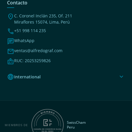
Contacto
location_on
C. Coronel Inclán 235, Of. 211
Miraflores 15074, Lima, Perú
phone
+51 998 114 235
chat
WhatsApp
mail
ventas@alfredograf.com
badge
RUC: 20253259826
language
expand_more
International
SwissCham
MIEMBROS DE
Peru