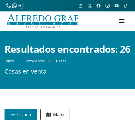
phone
login
menu
Resultados encontrados:
26
Inicio
Inmuebles
Casas
Casas en venta
Listado
Mapa