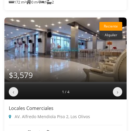
172 m²
0 m²
1
2
Reciente
Alquiler
$3,579
‹
›
1 / 4
Locales Comerciales
AV. Alfredo Mendiola Piso 2, Los Olivos