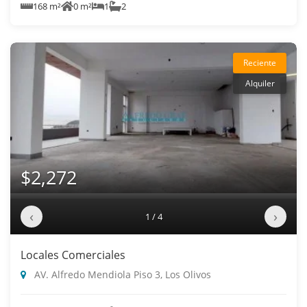
168 m²
0 m²
1
2
Reciente
Alquiler
$2,272
‹
›
1 / 4
Locales Comerciales
AV. Alfredo Mendiola Piso 3, Los Olivos