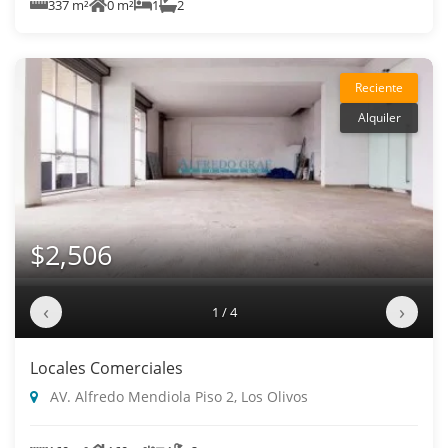
337 m²
0 m²
1
2
Reciente
Alquiler
$2,506
‹
›
1 / 4
Locales Comerciales
AV. Alfredo Mendiola Piso 2, Los Olivos