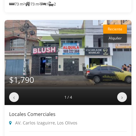
73 m²
73 m²
1
2
Reciente
Alquiler
$1,790
‹
›
1 / 4
Locales Comerciales
AV. Carlos Izaguirre, Los Olivos