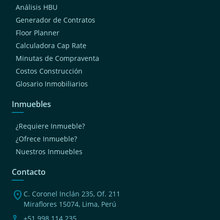
Análisis HBU
Generador de Contratos
Floor Planner
Calculadora Cap Rate
Minutas de Compraventa
Costos Construcción
Glosario Inmobiliarios
Inmuebles
¿Requiere Inmueble?
¿Ofrece Inmueble?
Nuestros Inmuebles
Contacto
location_on
C. Coronel Inclán 235, Of. 211
Miraflores 15074, Lima, Perú
phone
+51 998 114 235