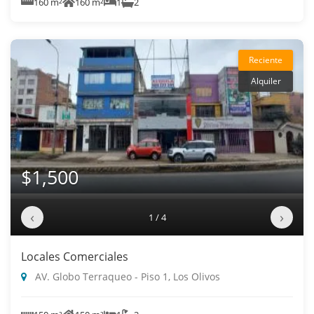
160 m²
160 m²
1
2
Reciente
Alquiler
$1,500
‹
›
1 / 4
Locales Comerciales
AV. Globo Terraqueo - Piso 1, Los Olivos