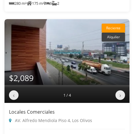
280 m²
175 m²
6
2
Reciente
Alquiler
$2,089
‹
›
1 / 4
Locales Comerciales
AV. Alfredo Mendiola Piso 4, Los Olivos