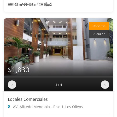
468 m²
468 m²
1
2
Reciente
Alquiler
$1,830
‹
›
1 / 4
Locales Comerciales
AV. Alfredo Mendiola - Piso 1, Los Olivos