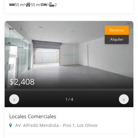
55 m²
55 m²
1
2
Reciente
Alquiler
$2,408
‹
›
1 / 4
Locales Comerciales
AV. Alfredo Mendiola - Piso 1, Los Olivos