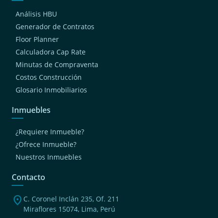
Análisis HBU
Generador de Contratos
Floor Planner
Calculadora Cap Rate
Minutas de Compraventa
Costos Construcción
Glosario Inmobiliarios
Inmuebles
¿Requiere Inmueble?
¿Ofrece Inmueble?
Nuestros Inmuebles
Contacto
location_on
C. Coronel Inclán 235, Of. 211
Miraflores 15074, Lima, Perú