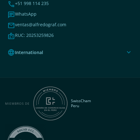
phone
+51 998 114 235
chat
WhatsApp
mail
ventas@alfredograf.com
badge
RUC: 20253259826
language
expand_more
International
SwissCham
MIEMBROS DE
Peru