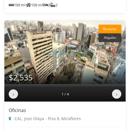
109 m²
109 m²
3
2
Reciente
Alquiler
$2,535
‹
›
1 / 4
Oficinas
CAL. Jose Olaya - Piso 8, Miraflores