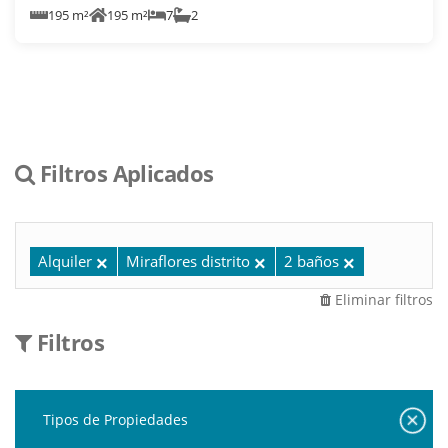
195 m²
195 m²
7
2
Filtros Aplicados
Alquiler
Miraflores distrito
2 baños
Eliminar filtros
Filtros
Tipos de Propiedades