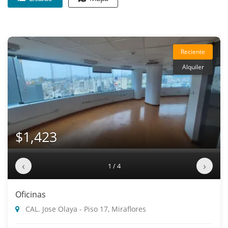
Reciente
Alquiler
$1,423
‹
›
1 / 4
Oficinas
CAL. Jose Olaya - Piso 17, Miraflores