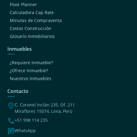
Floor Planner
Calculadora Cap Rate
Minutas de Compraventa
Costos Construcción
Glosario Inmobiliarios
Inmuebles
¿Requiere Inmueble?
¿Ofrece Inmueble?
Nuestros Inmuebles
Contacto
location_on
C. Coronel Inclán 235, Of. 211
Miraflores 15074, Lima, Perú
phone
+51 998 114 235
chat
WhatsApp