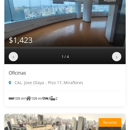
Alquiler
$1,423
‹
›
1 / 4
Oficinas
CAL. Jose Olaya - Piso 17, Miraflores
109 m²
109 m²
3
2
Reciente