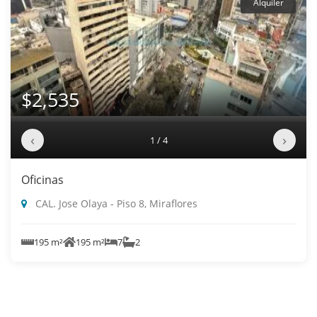
Alquiler
$2,535
‹
›
1 / 4
Oficinas
CAL. Jose Olaya - Piso 8, Miraflores
195 m²
195 m²
7
2