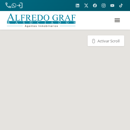
phone
login
menu
Activar Scroll