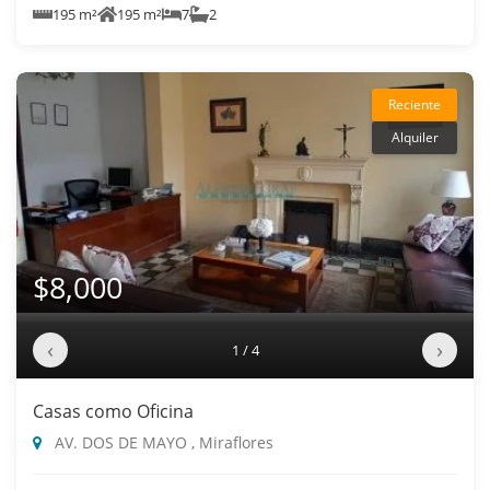
195 m²
195 m²
7
2
Reciente
Alquiler
$8,000
‹
›
1 / 4
Casas como Oficina
AV. DOS DE MAYO , Miraflores