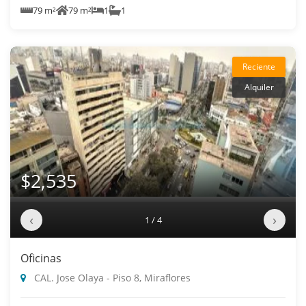
79 m²
79 m²
1
1
Reciente
Alquiler
$2,535
‹
›
1 / 4
Oficinas
CAL. Jose Olaya - Piso 8, Miraflores