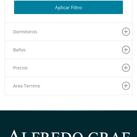
(2)
Lurin
Aplicar Filtro
(2)
Ate
(1)
Puente Piedra
Dormitorios
(1)
Pachacamac
(1)
San Juan De Miraflores
Baños
(1)
Pueblo Libre
(1)
Independencia
Precios
(1)
San Juan De Lurigancho
(1)
Lurigancho
Area Terreno
(1)
Magdalena Del Mar
(1)
Rimac
(1)
Lince