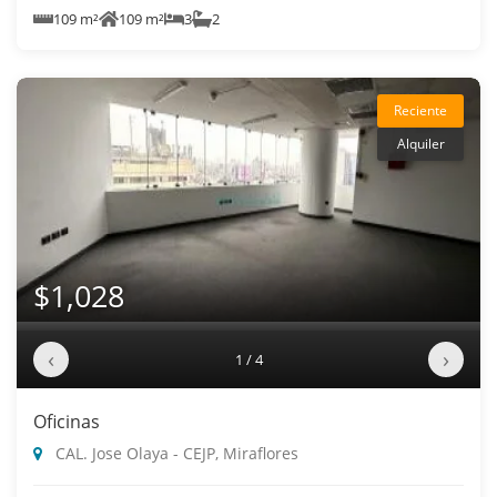
109 m²
109 m²
3
2
Reciente
Alquiler
$1,028
‹
›
1 / 4
Oficinas
CAL. Jose Olaya - CEJP, Miraflores