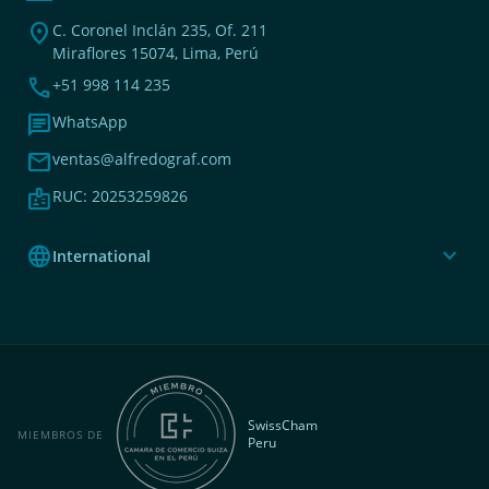
location_on
C. Coronel Inclán 235, Of. 211
Miraflores 15074, Lima, Perú
phone
+51 998 114 235
chat
WhatsApp
mail
ventas@alfredograf.com
badge
RUC: 20253259826
language
expand_more
International
SwissCham
MIEMBROS DE
Peru