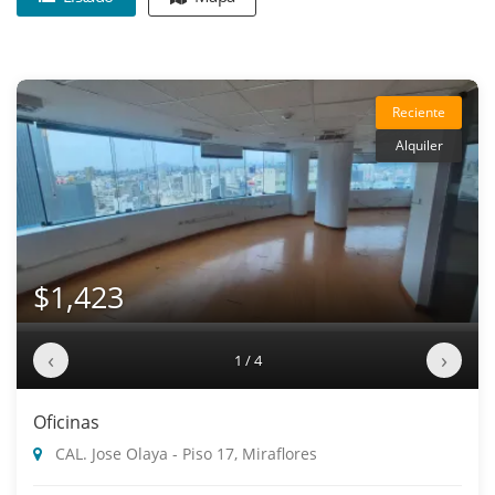
Reciente
Alquiler
$1,423
‹
›
1 / 4
Oficinas
CAL. Jose Olaya - Piso 17, Miraflores