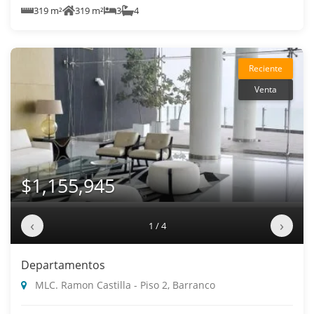
319 m²
319 m²
3
4
Reciente
Venta
$1,155,945
‹
›
1 / 4
Departamentos
MLC. Ramon Castilla - Piso 2, Barranco