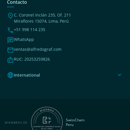
Contacto
location_on
C. Coronel Inclán 235, Of. 211
Miraflores 15074, Lima, Perú
phone
+51 998 114 235
chat
WhatsApp
mail
ventas@alfredograf.com
badge
RUC: 20253259826
language
expand_more
International
SwissCham
MIEMBROS DE
Peru