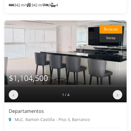
342 m²
342 m²
3
4
Reciente
Venta
$1,104,500
‹
›
1 / 4
Departamentos
MLC. Ramon Castilla - Piso 3, Barranco