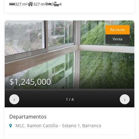
327 m²
327 m²
3
4
Reciente
Venta
$1,245,000
‹
›
1 / 4
Departamentos
MLC. Ramon Castilla - Sotano 1, Barranco