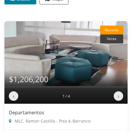
Reciente
Venta
$1,206,200
‹
›
1 / 4
Departamentos
MLC. Ramon Castilla - Piso 4, Barranco