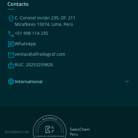
Contacto
location_on
C. Coronel Inclán 235, Of. 211
Miraflores 15074, Lima, Perú
phone
+51 998 114 235
chat
WhatsApp
mail
ventas@alfredograf.com
badge
RUC: 20253259826
language
expand_more
International
SwissCham
MIEMBROS DE
Peru