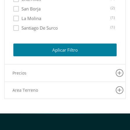
(2)
San Borja
(1)
La Molina
(1)
Santiago De Surco
(1)
Miraflores
(1)
Rimac
Aplicar Filtro
(1)
Ate
(1)
Ancon
Precios
(1)
San Isidro
Area Terreno