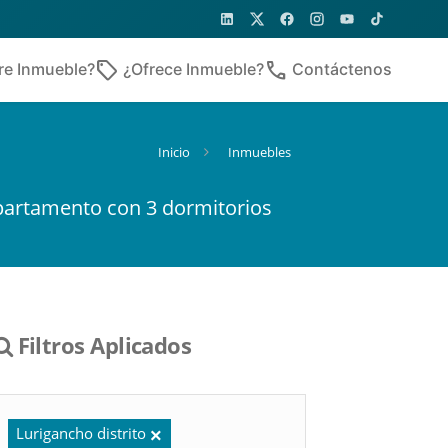
sell
phone
re Inmueble?
¿Ofrece Inmueble?
Contáctenos
Inicio
Inmuebles
partamento con 3 dormitorios
Filtros Aplicados
Lurigancho distrito