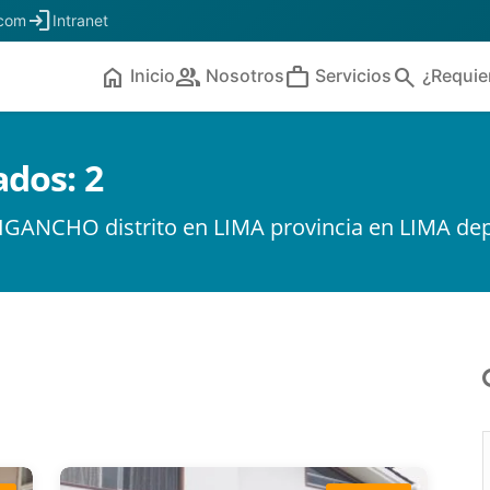
login
.com
Intranet
home
people
work
search
Inicio
Nosotros
Servicios
¿Requie
ados:
2
IGANCHO distrito en LIMA provincia en LIMA de