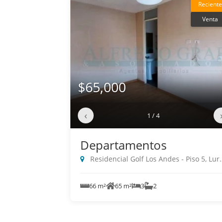
Reciente
Venta
$65,000
‹
1 / 4
Departamentos
Residencial Golf Los Andes - Piso 5, Lurigancho
66 m²
65 m²
3
2