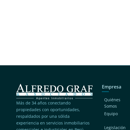
Empresa
Quiénes
Más de 34 años conectando
Somos
propiedades con oportunidades,
Equipo
respaldados por una sólida
experiencia en servicios inmobiliarios
Legislación
comerciales e industriales en Perú.