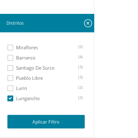
Distritos
(5)
Miraflores
(4)
Barranco
(3)
Santiago De Surco
(3)
Pueblo Libre
(2)
Lurin
(2)
Lurigancho
(2)
San Isidro
(1)
Lima Cercado
Aplicar Filtro
(1)
Surquillo