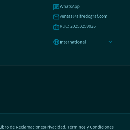
chat
WhatsApp
mail
ventas@alfredograf.com
badge
RUC: 20253259826
language
expand_more
International
Libro de Reclamaciones
Privacidad, Términos y Condiciones