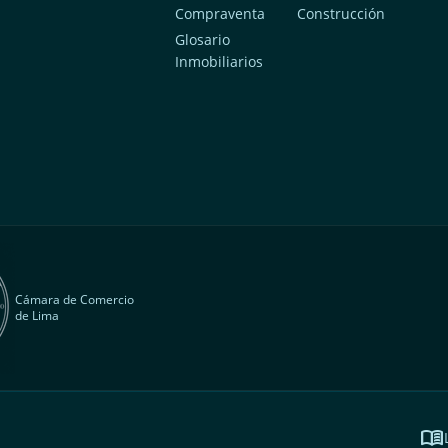
Compraventa
Construcción
a
Glosario
Inmobiliarios
Cámara de Comercio
de Lima
menu_book