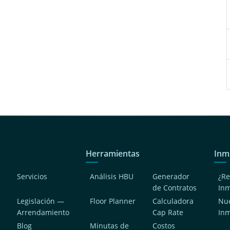
Herramientas
Inm
Servicios
Análisis HBU
Generador
¿Re
de Contratos
In
Legislación —
Floor Planner
Calculadora
Nue
Arrendamiento
Cap Rate
In
Blog
Minutas de
Costos