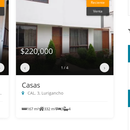
Reciente
Venta
$220,000
›
‹
›
1 / 4
Casas
CAL. 3, Lurigancho
167 m²
332 m²
3
4