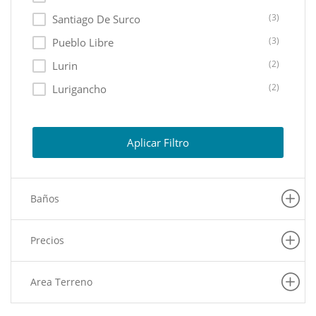
(3)
Santiago De Surco
(3)
Pueblo Libre
(2)
Lurin
(2)
Lurigancho
(2)
San Isidro
(1)
Lima Cercado
Aplicar Filtro
(1)
Surquillo
(1)
Ancon
Baños
(1)
Jesus Maria
(1)
San Juan De Lurigancho
Precios
(1)
Breña
(1)
La Molina
Area Terreno