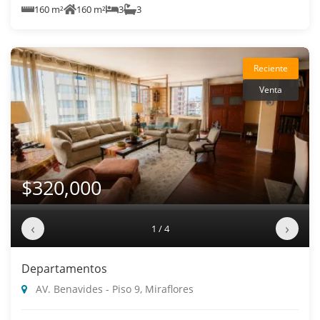
160 m²
160 m²
3
3
Reciente
Venta
$320,000
‹
›
1 / 4
Departamentos
AV. Benavides - Piso 9, Miraflores