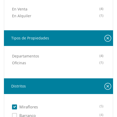
En Venta
(4)
En Alquiler
(1)
Tipos de Propiedades
Departamentos
(4)
Oficinas
(1)
Distritos
(5)
Miraflores
(4)
Barranco