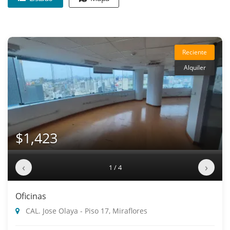
Reciente
Alquiler
$1,423
‹
›
1 / 4
Oficinas
CAL. Jose Olaya - Piso 17, Miraflores