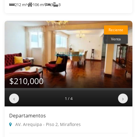
212 m²
106 m²
3
3
Reciente
Venta
$210,000
‹
›
1 / 4
Departamentos
AV. Arequipa - Piso 2, Miraflores