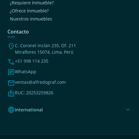
¿Requiere Inmueble?
¿Ofrece Inmueble?
Nuestros Inmuebles
Contacto
location_on
C. Coronel Inclán 235, Of. 211
Miraflores 15074, Lima, Perú
phone
+51 998 114 235
chat
WhatsApp
mail
ventas@alfredograf.com
badge
RUC: 20253259826
language
expand_more
International