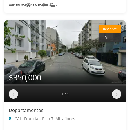
109 m²
109 m²
3
2
Reciente
Venta
$350,000
‹
›
1 / 4
Departamentos
CAL. Francia - Piso 7, Miraflores