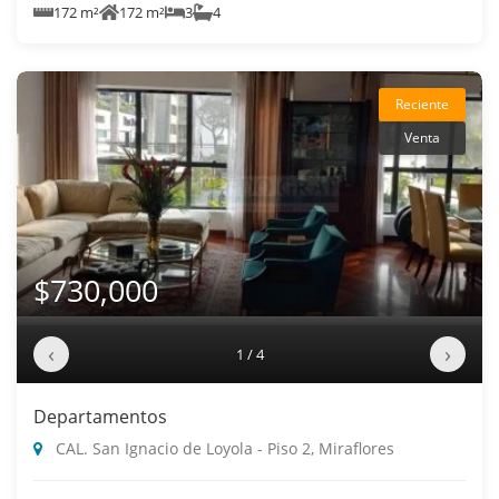
172 m²
172 m²
3
4
Reciente
Venta
$730,000
‹
›
1 / 4
Departamentos
CAL. San Ignacio de Loyola - Piso 2, Miraflores