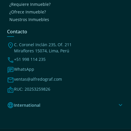
¿Requiere Inmueble?
¿Ofrece Inmueble?
Nuestros Inmuebles
Contacto
location_on
C. Coronel Inclán 235, Of. 211
Miraflores 15074, Lima, Perú
phone
+51 998 114 235
chat
WhatsApp
mail
ventas@alfredograf.com
badge
RUC: 20253259826
language
expand_more
International