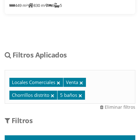
449 m²
830 m²
6
5
Filtros Aplicados
Locales Comerciales
Venta
Chorrillos distrito
5 baños
Eliminar filtros
Filtros