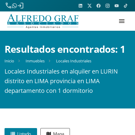
phone
login
menu
Resultados encontrados:
1
Inicio
Inmuebles
Locales Industriales
Locales Industriales en alquiler en LURIN
distrito en LIMA provincia en LIMA
departamento con 1 dormitorio
Listado
Mapa