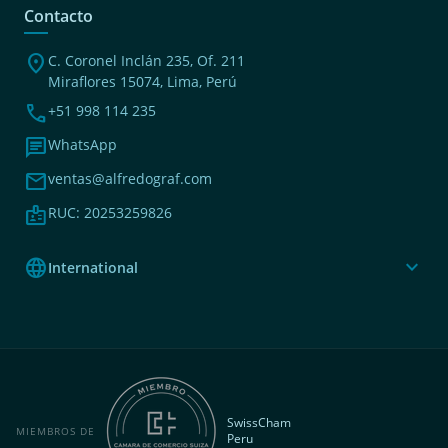
Contacto
location_on
C. Coronel Inclán 235, Of. 211
Miraflores 15074, Lima, Perú
phone
+51 998 114 235
chat
WhatsApp
mail
ventas@alfredograf.com
badge
RUC: 20253259826
language
expand_more
International
SwissCham
MIEMBROS DE
Peru