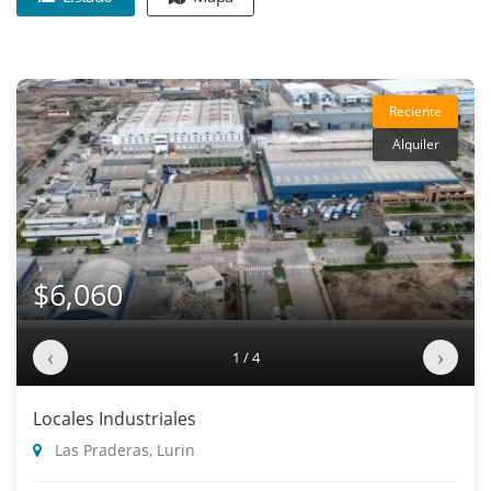
Reciente
Alquiler
$6,060
‹
›
1 / 4
Locales Industriales
Las Praderas, Lurin