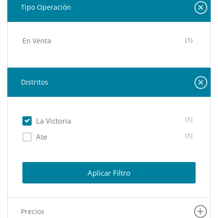
Tipo Operación
En Venta
(1)
Distritos
(1)
La Victoria
(1)
Ate
Aplicar Filtro
Precios