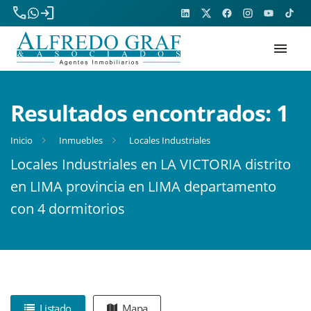
phone
login
menu
Resultados encontrados:
1
Inicio
Inmuebles
Locales Industriales
Locales Industriales en LA VICTORIA distrito
en LIMA provincia en LIMA departamento
con 4 dormitorios
Listado
Mapa