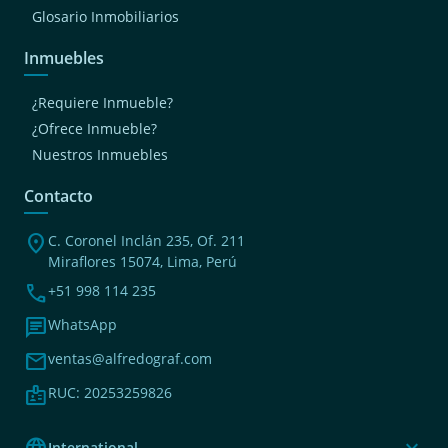
Glosario Inmobiliarios
Inmuebles
¿Requiere Inmueble?
¿Ofrece Inmueble?
Nuestros Inmuebles
Contacto
location_on
C. Coronel Inclán 235, Of. 211
Miraflores 15074, Lima, Perú
phone
+51 998 114 235
chat
WhatsApp
mail
ventas@alfredograf.com
badge
RUC: 20253259826
language
expand_more
International