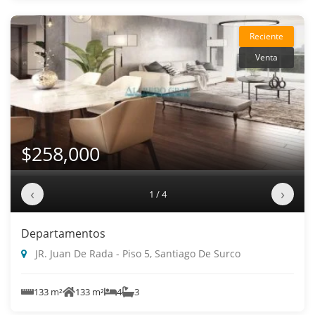
Reciente
Venta
$258,000
‹
›
1 / 4
Departamentos
JR. Juan De Rada - Piso 5, Santiago De Surco
133 m²
133 m²
4
3