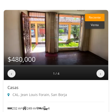
Reciente
Venta
$480,000
‹
›
1 / 4
Casas
CAL. Jean Louis Forain, San Borja
232 m²
249 m²
4
4