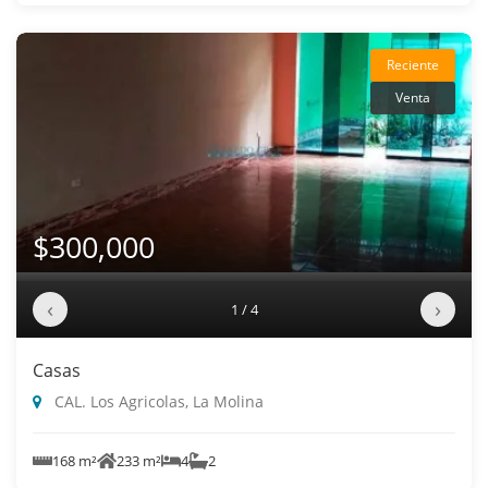
Reciente
Venta
$300,000
‹
›
1 / 4
Casas
CAL. Los Agricolas, La Molina
168 m²
233 m²
4
2