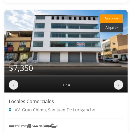
Reciente
Alquiler
$7,350
‹
›
1 / 4
Locales Comerciales
AV. Gran Chimu, San Juan De Lurigancho
158 m²
644 m²
4
8