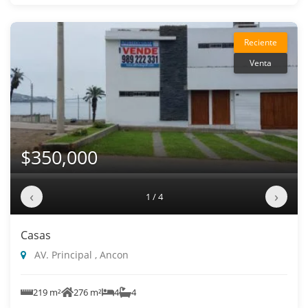
Reciente
Venta
$350,000
‹
›
1 / 4
Casas
AV. Principal , Ancon
219 m²
276 m²
4
4