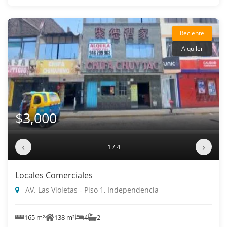
Reciente
Alquiler
$3,000
‹
›
1 / 4
Locales Comerciales
AV. Las Violetas - Piso 1, Independencia
165 m²
138 m²
4
2