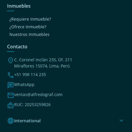
Inmuebles
¿Requiere Inmueble?
¿Ofrece Inmueble?
Nuestros Inmuebles
Contacto
location_on
C. Coronel Inclán 235, Of. 211
Miraflores 15074, Lima, Perú
phone
+51 998 114 235
chat
WhatsApp
mail
ventas@alfredograf.com
badge
RUC: 20253259826
language
expand_more
International