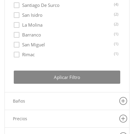
(4)
Santiago De Surco
(2)
San Isidro
(2)
La Molina
(1)
Barranco
(1)
San Miguel
(1)
Rimac
(1)
La Victoria
(1)
Lurigancho
Aplicar Filtro
(1)
Magdalena Del Mar
(1)
Ate
Baños
(1)
Ancon
(1)
San Juan De Lurigancho
Precios
(1)
Independencia
(1)
San Borja