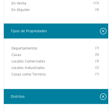
En Venta
(15)
En Alquiler
(4)
Tipos de Propiedades
Departamentos
(7)
Casas
(6)
Locales Comerciales
(3)
Locales Industriales
(2)
Casas como Terreno
(1)
Distritos