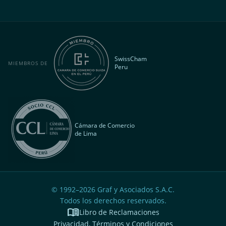
SwissCham
MIEMBROS DE
Peru
Cámara de Comercio
de Lima
© 1992–
2026
Graf y Asociados S.A.C.
Todos los derechos reservados.
menu_book
Libro de Reclamaciones
Privacidad, Términos y Condiciones