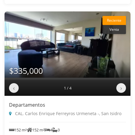
Reciente
Venta
$335,000
‹
›
1 / 4
Departamentos
CAL. Carlos Enrique Ferreyros Urmeneta -, San Isidro
152 m²
152 m²
4
3