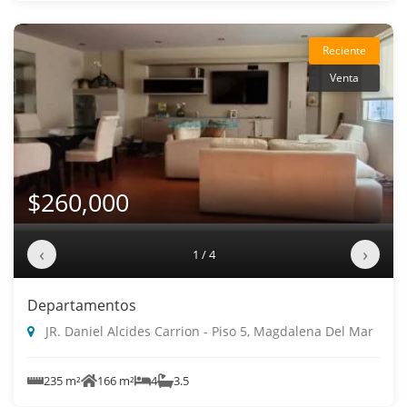
Reciente
Venta
$260,000
‹
›
1 / 4
Departamentos
JR. Daniel Alcides Carrion - Piso 5, Magdalena Del Mar
235 m²
166 m²
4
3.5