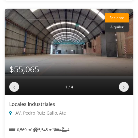
Reciente
Alquiler
$55,065
‹
›
1 / 4
Locales Industriales
AV. Pedro Ruiz Gallo, Ate
10,569 m²
5,545 m²
4
4