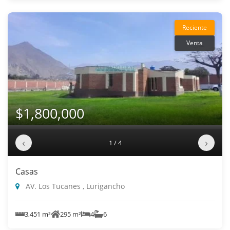
Reciente
Venta
$1,800,000
‹
›
1 / 4
Casas
AV. Los Tucanes , Lurigancho
3,451 m²
295 m²
4
6