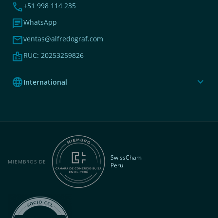
phone
+51 998 114 235
chat
WhatsApp
mail
ventas@alfredograf.com
badge
RUC: 20253259826
language
expand_more
International
SwissCham
MIEMBROS DE
Peru