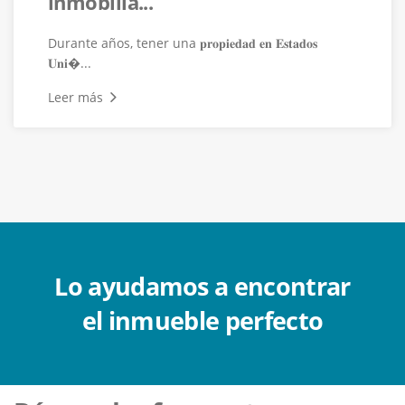
inmobilia...
Durante años, tener una 𝐩𝐫𝐨𝐩𝐢𝐞𝐝𝐚𝐝 𝐞𝐧 𝐄𝐬𝐭𝐚𝐝𝐨𝐬
𝐔𝐧𝐢�...
Leer más
Lo ayudamos a encontrar
el inmueble perfecto