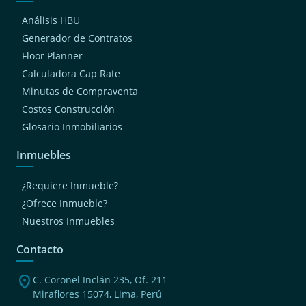
Análisis HBU
Generador de Contratos
Floor Planner
Calculadora Cap Rate
Minutas de Compraventa
Costos Construcción
Glosario Inmobiliarios
Inmuebles
¿Requiere Inmueble?
¿Ofrece Inmueble?
Nuestros Inmuebles
Contacto
location_on
C. Coronel Inclán 235, Of. 211
Miraflores 15074, Lima, Perú