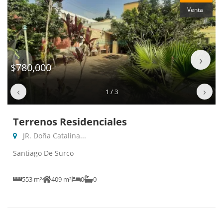
Venta
‹
›
$780,000
‹
›
1 / 3
Terrenos Residenciales
JR. Doña Catalina...
Santiago De Surco
553 m²
409 m²
0
0