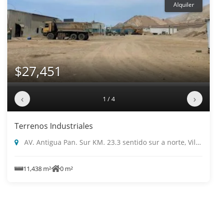
Alquiler
$27,451
‹
›
1 / 4
Terrenos Industriales
AV. Antigua Pan. Sur KM. 23.3 sentido sur a norte, Villa El Salvador
11,438 m²
0 m²