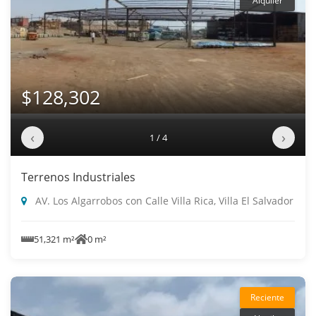
Alquiler
$128,302
‹
›
1 / 4
Terrenos Industriales
AV. Los Algarrobos con Calle Villa Rica, Villa El Salvador
51,321 m²
0 m²
Reciente