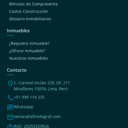
Minutas de Compraventa
Costos Construcción
Glosario Inmobiliarios
Inmuebles
¿Requiere Inmueble?
¿Ofrece Inmueble?
Nuestros Inmuebles
Contacto
location_on
C. Coronel Inclán 235, Of. 211
Miraflores 15074, Lima, Perú
phone
+51 998 114 235
chat
WhatsApp
mail
ventas@alfredograf.com
badge
RUC: 20253259826