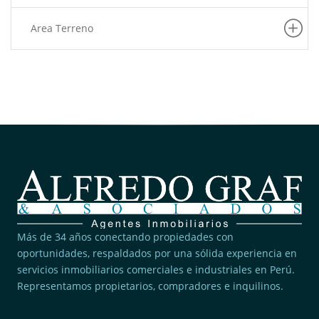
(1)
San Juan De Miraflores
Area Terreno
(1)
Pueblo Libre
(1)
Independencia
(1)
San Juan De Lurigancho
(1)
Lurigancho
(1)
Magdalena Del Mar
(1)
Rimac
(1)
Lince
Más de 34 años conectando propiedades con
oportunidades, respaldados por una sólida experiencia en
servicios inmobiliarios comerciales e industriales en Perú.
Representamos propietarios, compradores e inquilinos.