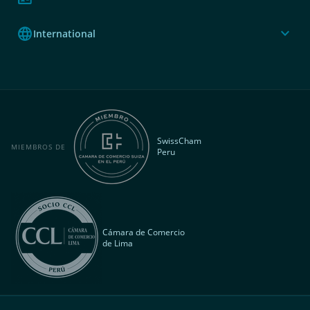
language
expand_more
International
SwissCham
MIEMBROS DE
Peru
Cámara de Comercio
de Lima