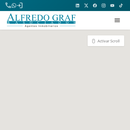
phone
login
menu
Activar Scroll