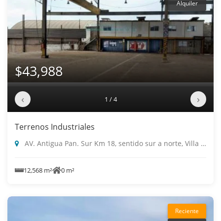
Alquiler
$43,988
‹
›
1 / 4
Terrenos Industriales
AV. Antigua Pan. Sur Km 18, sentido sur a norte, Villa El Salvador
12,568 m²
0 m²
Reciente