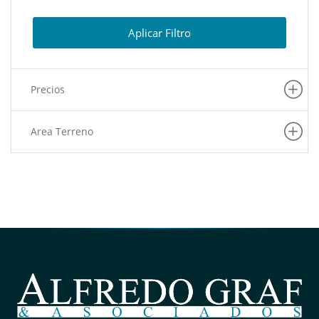
(1)
San Miguel
(1)
Lince
Aplicar Filtro
(1)
Chorrillos
(1)
La Molina
Precios
(1)
San Juan De Miraflores
Area Terreno