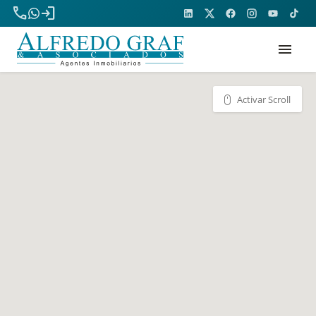
phone
login
menu
Activar Scroll