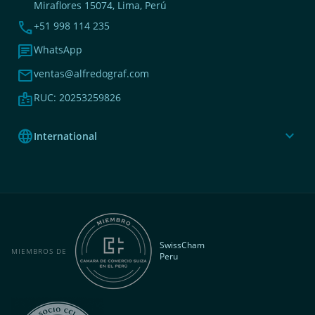
Miraflores 15074, Lima, Perú
phone
+51 998 114 235
chat
WhatsApp
mail
ventas@alfredograf.com
badge
RUC: 20253259826
language
expand_more
International
SwissCham
MIEMBROS DE
Peru