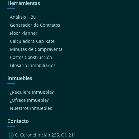
Herramientas
Análisis HBU
Generador de Contratos
Floor Planner
Calculadora Cap Rate
Minutas de Compraventa
Costos Construcción
Glosario Inmobiliarios
Inmuebles
¿Requiere Inmueble?
¿Ofrece Inmueble?
Nuestros Inmuebles
Contacto
location_on
C. Coronel Inclán 235, Of. 211