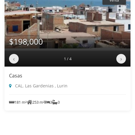
Venta
$198,000
‹
›
1 / 4
Casas
CAL. Las Gardenias , Lurin
181 m²
253 m²
3
3