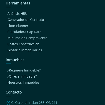
Herramientas
Análisis HBU
Generador de Contratos
Floor Planner
Calculadora Cap Rate
Minutas de Compraventa
Costos Construcción
Glosario Inmobiliarios
Inmuebles
¿Requiere Inmueble?
¿Ofrece Inmueble?
Nuestros Inmuebles
Contacto
location_on
C. Coronel Inclán 235, Of. 211