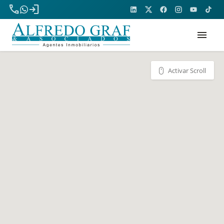
phone
login
menu
Activar Scroll