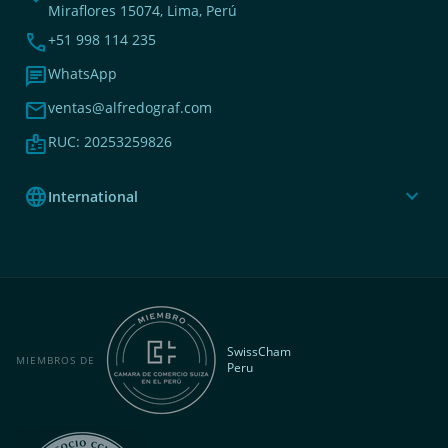
Miraflores 15074, Lima, Perú
phone
+51 998 114 235
chat
WhatsApp
mail
ventas@alfredograf.com
badge
RUC: 20253259826
language
expand_more
International
SwissCham
MIEMBROS DE
Peru