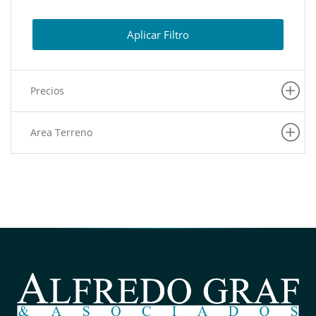
(1)
San Miguel
(1)
Lince
Aplicar Filtro
(1)
Chorrillos
(1)
La Molina
Precios
(1)
San Juan De Miraflores
Area Terreno