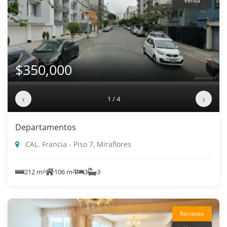
Venta
$350,000
‹
›
1 / 4
Departamentos
CAL. Francia - Piso 7, Miraflores
212 m²
106 m²
3
3
Reciente