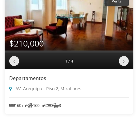
Venta
$210,000
‹
›
1 / 4
Departamentos
AV. Arequipa - Piso 2, Miraflores
160 m²
160 m²
3
3