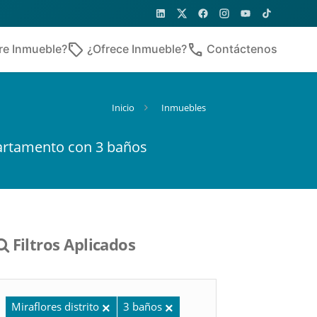
sell
phone
re Inmueble?
¿Ofrece Inmueble?
Contáctenos
Inicio
Inmuebles
artamento con 3 baños
Filtros Aplicados
Miraflores distrito
3 baños