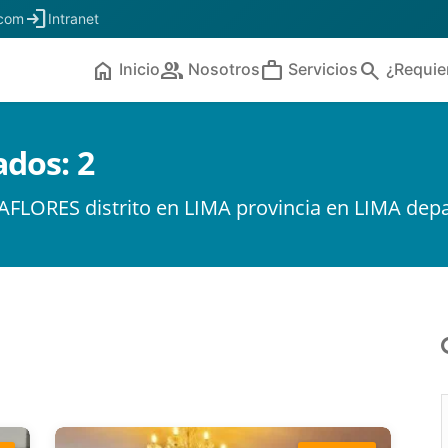
login
.com
Intranet
home
people
work
search
Inicio
Nosotros
Servicios
¿Requie
ados:
2
AFLORES distrito en LIMA provincia en LIMA dep