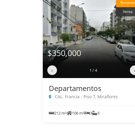
Reciente
Venta
$350,000
‹
1 / 4
Departamentos
CAL. Francia - Piso 7, Miraflores
212 m²
106 m²
3
3