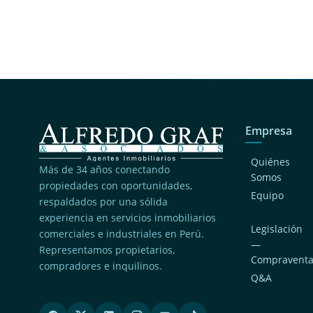
Empresa
Quiénes
Más de 34 años conectando
Somos
propiedades con oportunidades,
Equipo
respaldados por una sólida
experiencia en servicios inmobiliarios
Legislación
comerciales e industriales en Perú.
—
Representamos propietarios,
Compravent
compradores e inquilinos.
Q&A