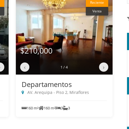
Reciente
Venta
$210,000
›
‹
›
1 / 4
Departamentos
AV. Arequipa - Piso 2, Miraflores
160 m²
160 m²
3
3