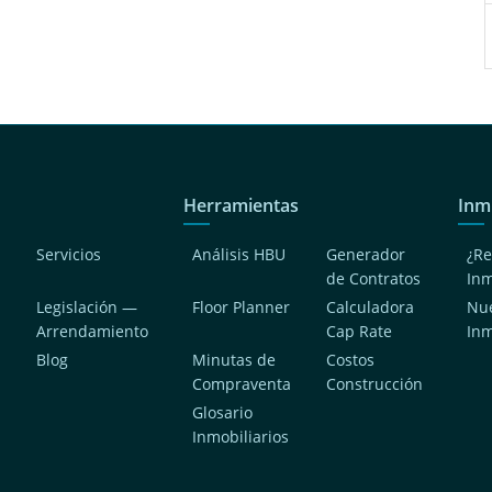
Herramientas
Inm
Servicios
Análisis HBU
Generador
¿Re
de Contratos
In
Legislación —
Floor Planner
Calculadora
Nue
Arrendamiento
Cap Rate
In
Blog
Minutas de
Costos
Compraventa
Construcción
a
Glosario
Inmobiliarios