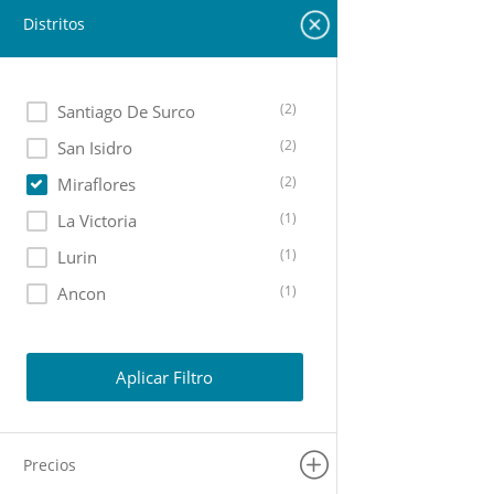
Distritos
(2)
Santiago De Surco
(2)
San Isidro
(2)
Miraflores
(1)
La Victoria
(1)
Lurin
(1)
Ancon
(1)
San Miguel
(1)
Lince
Aplicar Filtro
(1)
Chorrillos
(1)
La Molina
Precios
(1)
San Juan De Miraflores