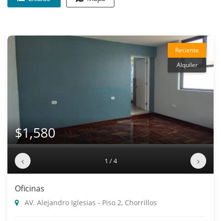
Reciente
Alquiler
$1,580
‹
›
1 / 4
Oficinas
AV. Alejandro Iglesias - Piso 2, Chorrillos