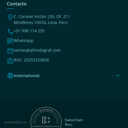
Contacto
location_on
C. Coronel Inclán 235, Of. 211
Miraflores 15074, Lima, Perú
phone
+51 998 114 235
chat
WhatsApp
mail
ventas@alfredograf.com
badge
RUC: 20253259826
language
expand_more
International
SwissCham
MIEMBROS DE
Peru