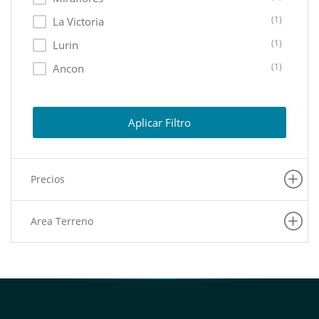
(1)
La Victoria
(1)
Lurin
(1)
Ancon
(1)
San Miguel
(1)
Lince
Aplicar Filtro
(1)
Chorrillos
(1)
La Molina
Precios
(1)
San Juan De Miraflores
Area Terreno