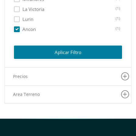
(1)
La Victoria
(1)
Lurin
(1)
Ancon
(1)
San Miguel
(1)
Lince
Aplicar Filtro
(1)
Chorrillos
(1)
La Molina
Precios
(1)
San Juan De Miraflores
Area Terreno