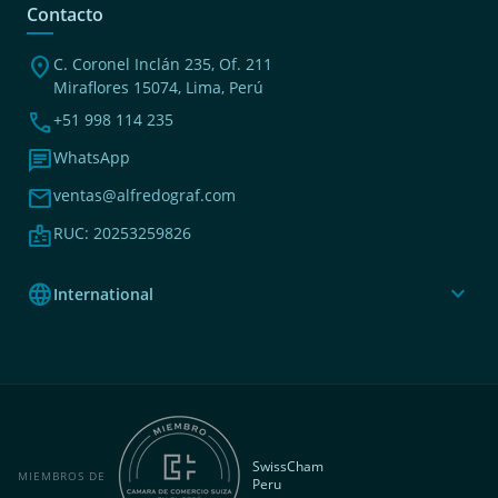
Contacto
location_on
C. Coronel Inclán 235, Of. 211
Miraflores 15074, Lima, Perú
phone
+51 998 114 235
chat
WhatsApp
mail
ventas@alfredograf.com
badge
RUC: 20253259826
language
expand_more
International
SwissCham
MIEMBROS DE
Peru