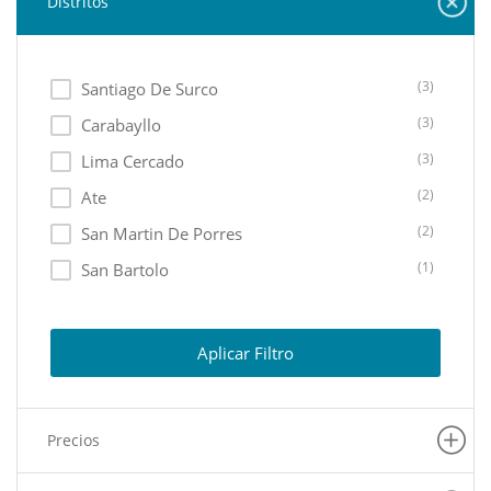
Distritos
(3)
Santiago De Surco
(3)
Carabayllo
(3)
Lima Cercado
(2)
Ate
(2)
San Martin De Porres
(1)
San Bartolo
(1)
San Isidro
(1)
Rimac
Aplicar Filtro
(1)
San Juan De Lurigancho
(1)
San Luis
Precios
(1)
Lurigancho
(1)
La Molina