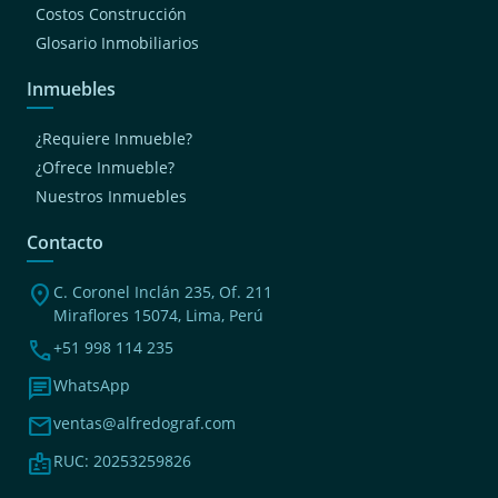
Costos Construcción
Glosario Inmobiliarios
Inmuebles
¿Requiere Inmueble?
¿Ofrece Inmueble?
Nuestros Inmuebles
Contacto
location_on
C. Coronel Inclán 235, Of. 211
Miraflores 15074, Lima, Perú
phone
+51 998 114 235
chat
WhatsApp
mail
ventas@alfredograf.com
badge
RUC: 20253259826