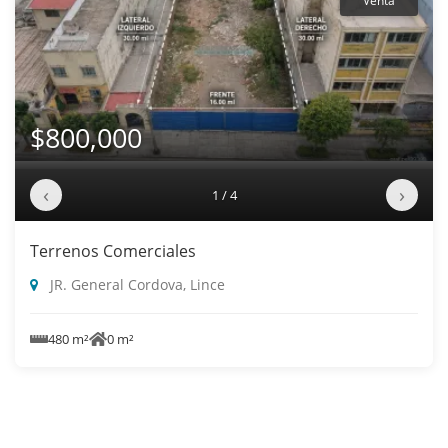
Venta
$800,000
‹
›
1 / 4
Terrenos Comerciales
JR. General Cordova, Lince
480 m²
0 m²