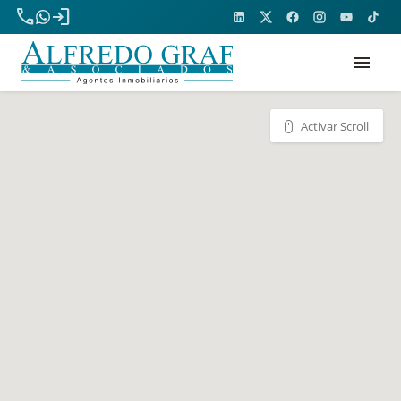
phone
login
menu
Activar Scroll