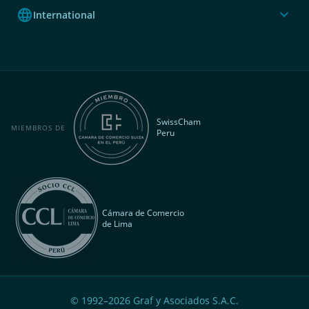
language
expand_more
International
SwissCham
MIEMBROS DE
Peru
Cámara de Comercio
de Lima
© 1992–
2026
Graf y Asociados S.A.C.