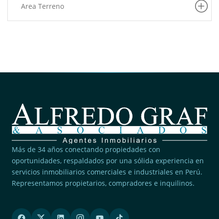
Area Terreno
(1)
La Victoria
(1)
Puente Piedra
(1)
Lince
Más de 34 años conectando propiedades con
oportunidades, respaldados por una sólida experiencia en
servicios inmobiliarios comerciales e industriales en Perú.
Representamos propietarios, compradores e inquilinos.