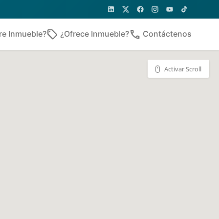
sell
phone
re Inmueble?
¿Ofrece Inmueble?
Contáctenos
Activar Scroll