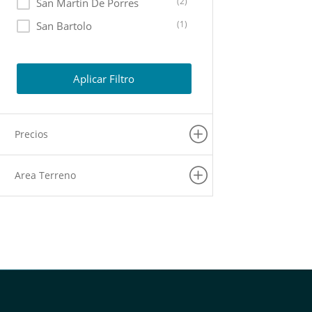
(2)
San Martin De Porres
(1)
San Bartolo
(1)
San Isidro
(1)
Rimac
Aplicar Filtro
(1)
San Juan De Lurigancho
(1)
San Luis
Precios
(1)
Lurigancho
(1)
La Molina
Area Terreno
(1)
La Victoria
(1)
Puente Piedra
(1)
Lince