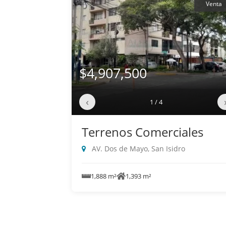
Venta
$4,907,500
‹
1 / 4
Terrenos Comerciales
AV. Dos de Mayo, San Isidro
1,888 m²
1,393 m²