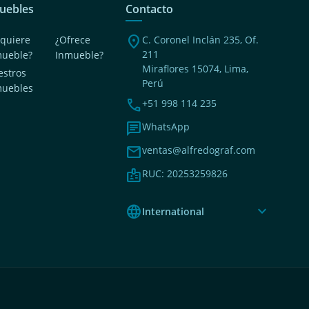
uebles
Contacto
location_on
quiere
¿Ofrece
C. Coronel Inclán 235, Of.
211
mueble?
Inmueble?
Miraflores 15074, Lima,
stros
Perú
muebles
phone
+51 998 114 235
chat
WhatsApp
mail
ventas@alfredograf.com
badge
RUC: 20253259826
language
expand_more
International