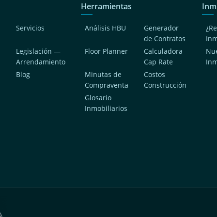
Herramientas
Inm
Servicios
Análisis HBU
Generador
¿Re
de Contratos
In
Legislación —
Floor Planner
Calculadora
Nue
Arrendamiento
Cap Rate
In
Blog
Minutas de
Costos
Compraventa
Construcción
a
Glosario
Inmobiliarios