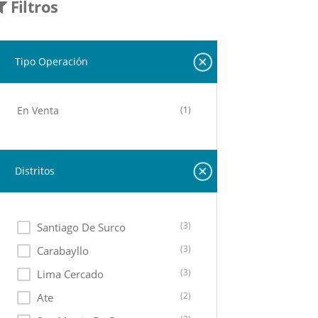
Filtros
Tipo Operación
En Venta
(1)
Distritos
(3)
Santiago De Surco
(3)
Carabayllo
(3)
Lima Cercado
(2)
Ate