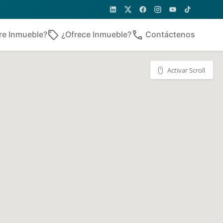
sell
phone
re Inmueble?
¿Ofrece Inmueble?
Contáctenos
Activar Scroll