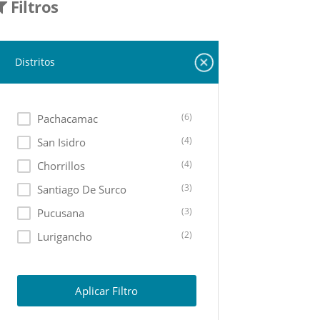
Filtros
Distritos
(6)
Pachacamac
(4)
San Isidro
(4)
Chorrillos
(3)
Santiago De Surco
(3)
Pucusana
(2)
Lurigancho
(2)
La Molina
(2)
Lima Cercado
Aplicar Filtro
(1)
Puente Piedra