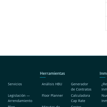
Herramientas
Inm
Servicios
Análisis HBU
Generador
¿Re
de Contratos
In
Legislación —
Floor Planner
Calculadora
Nue
Arrendamiento
Cap Rate
In
Blog
Minutas de
Costos