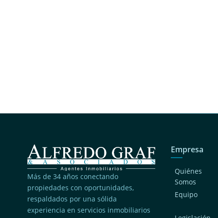
Empresa
Quiénes
Más de 34 años conectando
Somos
propiedades con oportunidades,
Equipo
respaldados por una sólida
experiencia en servicios inmobiliarios
Legislación