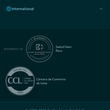
language
expand_more
International
SwissCham
MIEMBROS DE
Peru
Cámara de Comercio
de Lima