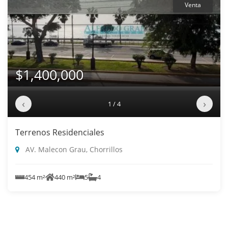
Venta
$1,400,000
‹
›
1 / 4
Terrenos Residenciales
AV. Malecon Grau, Chorrillos
454 m²
440 m²
5
4