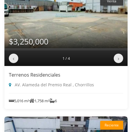
Venta
$3,250,000
‹
›
1 / 4
Terrenos Residenciales
AV. Alameda del Premio Real , Chorrillos
5,016 m²
1,758 m²
6
Reciente