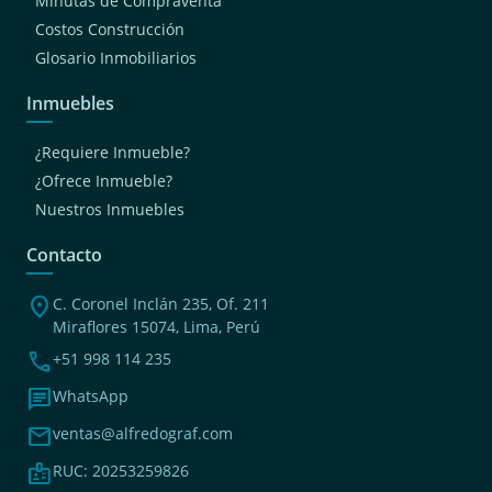
Minutas de Compraventa
Costos Construcción
Glosario Inmobiliarios
Inmuebles
¿Requiere Inmueble?
¿Ofrece Inmueble?
Nuestros Inmuebles
Contacto
location_on
C. Coronel Inclán 235, Of. 211
Miraflores 15074, Lima, Perú
phone
+51 998 114 235
chat
WhatsApp
mail
ventas@alfredograf.com
badge
RUC: 20253259826