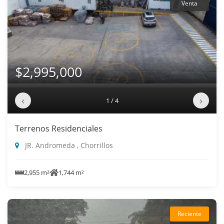
Venta
$2,995,000
‹
›
1 / 4
Terrenos Residenciales
JR. Andromeda , Chorrillos
2,955 m²
1,744 m²
Reciente