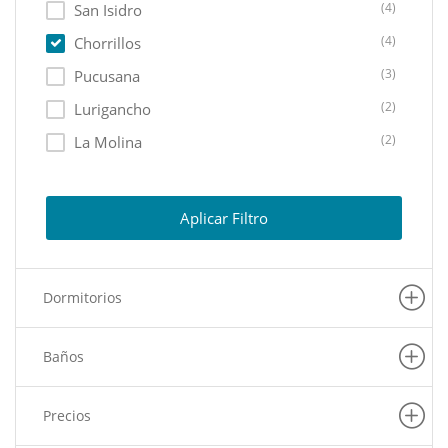
(4)
San Isidro
(4)
Chorrillos
(3)
Pucusana
(2)
Lurigancho
(2)
La Molina
(2)
Santiago De Surco
(2)
Lima Cercado
Aplicar Filtro
(1)
Puente Piedra
(1)
Carabayllo
Dormitorios
(1)
Rimac
(1)
Los Olivos
Baños
(1)
Ate
(1)
Lince
Precios
(1)
San Martin De Porres