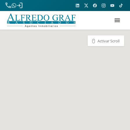
phone
login
menu
Activar Scroll