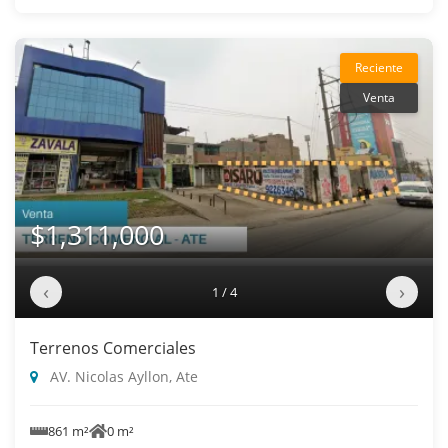
Reciente
Venta
$1,311,000
‹
›
1 / 4
Terrenos Comerciales
AV. Nicolas Ayllon, Ate
861 m²
0 m²