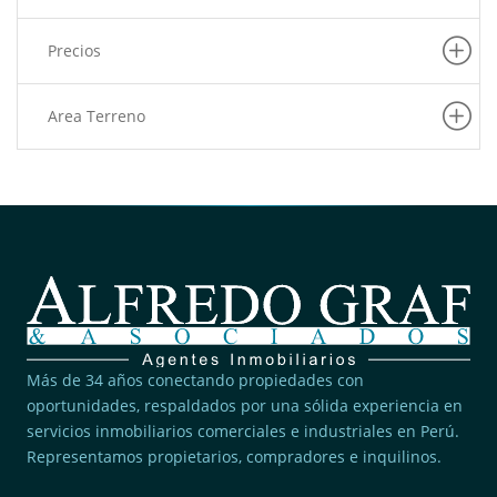
(1)
San Luis
Precios
(1)
Lurigancho
(1)
La Molina
Area Terreno
(1)
La Victoria
(1)
Puente Piedra
(1)
Lince
Más de 34 años conectando propiedades con
oportunidades, respaldados por una sólida experiencia en
servicios inmobiliarios comerciales e industriales en Perú.
Representamos propietarios, compradores e inquilinos.