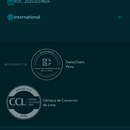
badge
RUC: 20253259826
language
expand_more
International
SwissCham
MIEMBROS DE
Peru
Cámara de Comercio
de Lima