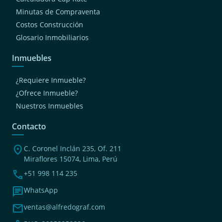
Minutas de Compraventa
Costos Construcción
Glosario Inmobiliarios
Inmuebles
¿Requiere Inmueble?
¿Ofrece Inmueble?
Nuestros Inmuebles
Contacto
location_on
C. Coronel Inclán 235, Of. 211
Miraflores 15074, Lima, Perú
phone
+51 998 114 235
chat
WhatsApp
mail
ventas@alfredograf.com