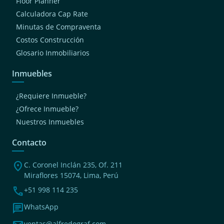
Floor Planner
Calculadora Cap Rate
Minutas de Compraventa
Costos Construcción
Glosario Inmobiliarios
Inmuebles
¿Requiere Inmueble?
¿Ofrece Inmueble?
Nuestros Inmuebles
Contacto
location_on
C. Coronel Inclán 235, Of. 211
Miraflores 15074, Lima, Perú
phone
+51 998 114 235
chat
WhatsApp
ventas@alfredograf.com