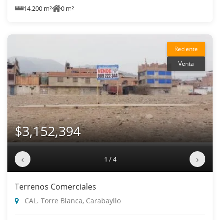
14,200 m²
0 m²
Reciente
Venta
$3,152,394
‹
›
1 / 4
Terrenos Comerciales
CAL. Torre Blanca, Carabayllo