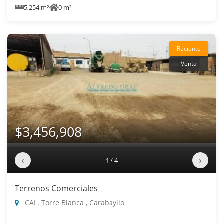
5,254 m²
0 m²
Reciente
Venta
$3,456,908
‹
›
1 / 4
Terrenos Comerciales
CAL. Torre Blanca , Carabayllo