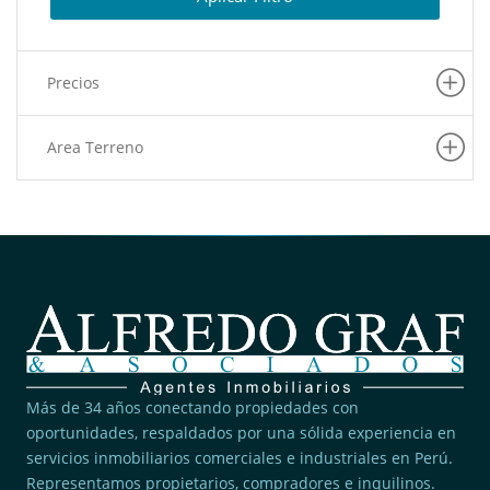
(1)
San Juan De Lurigancho
(1)
San Luis
Precios
(1)
Lurigancho
(1)
La Molina
Area Terreno
(1)
La Victoria
(1)
Puente Piedra
(1)
Lince
Más de 34 años conectando propiedades con
oportunidades, respaldados por una sólida experiencia en
servicios inmobiliarios comerciales e industriales en Perú.
Representamos propietarios, compradores e inquilinos.