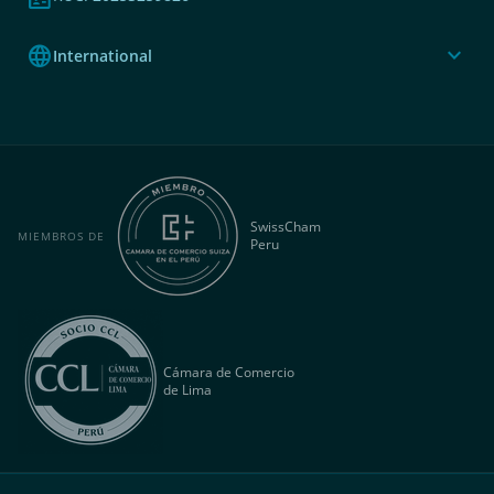
language
expand_more
International
SwissCham
MIEMBROS DE
Peru
Cámara de Comercio
de Lima