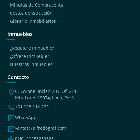
Minutas de Compraventa
Costos Construcción
Glosario Inmobiliarios
Inmuebles
¿Requiere Inmueble?
¿Ofrece Inmueble?
Nuestros Inmuebles
Contacto
location_on
C. Coronel Inclán 235, Of. 211
Miraflores 15074, Lima, Perú
phone
+51 998 114 235
chat
WhatsApp
mail
ventas@alfredograf.com
badge
RUC: 20253259826