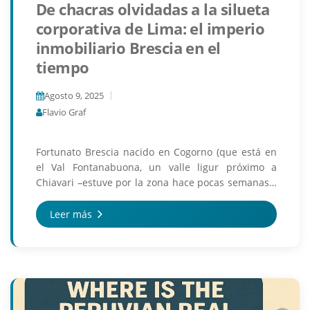
De chacras olvidadas a la silueta
corporativa de Lima: el imperio
inmobiliario Brescia en el
tiempo
Agosto 9, 2025
Flavio Graf
Fortunato Brescia nacido en Cogorno (que está en
el Val Fontanabuona, un valle ligur próximo a
Chiavari –estuve por la zona hace pocas semanas–)
llegó al Callao en 1889, casi sin más que un
apellid...
Leer más