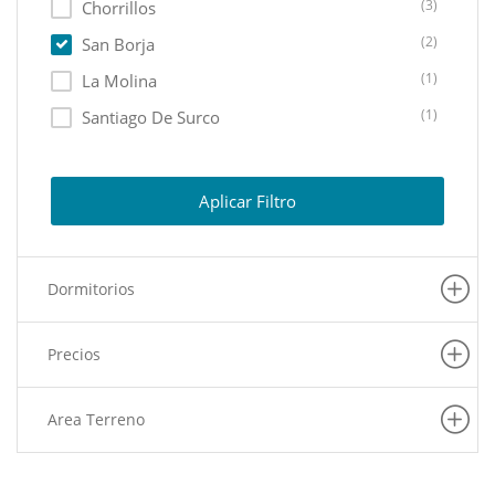
(3)
Chorrillos
(2)
San Borja
(1)
La Molina
(1)
Santiago De Surco
(1)
Miraflores
(1)
Rimac
Aplicar Filtro
(1)
Ate
(1)
Ancon
Dormitorios
(1)
San Isidro
Precios
Area Terreno