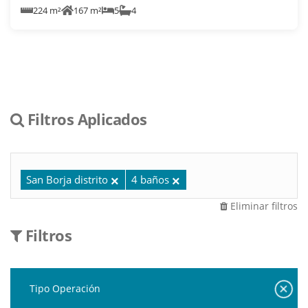
224 m²
167 m²
5
4
Filtros Aplicados
San Borja distrito
4 baños
Eliminar filtros
Filtros
Tipo Operación