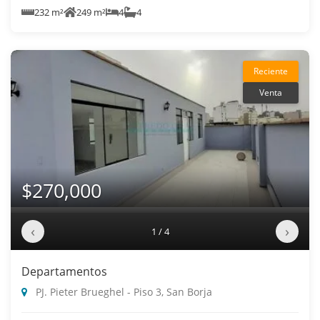
232 m²
249 m²
4
4
Reciente
Venta
$270,000
‹
›
1 / 4
Departamentos
PJ. Pieter Brueghel - Piso 3, San Borja