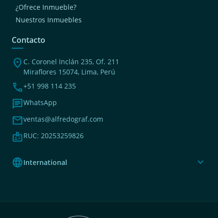
¿Ofrece Inmueble?
Nuestros Inmuebles
Contacto
location_on
C. Coronel Inclán 235, Of. 211
Miraflores 15074, Lima, Perú
phone
+51 998 114 235
chat
WhatsApp
mail
ventas@alfredograf.com
badge
RUC: 20253259826
language
expand_more
International