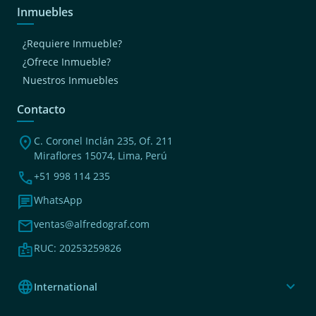
Inmuebles
¿Requiere Inmueble?
¿Ofrece Inmueble?
Nuestros Inmuebles
Contacto
location_on
C. Coronel Inclán 235, Of. 211
Miraflores 15074, Lima, Perú
phone
+51 998 114 235
chat
WhatsApp
mail
ventas@alfredograf.com
badge
RUC: 20253259826
language
expand_more
International