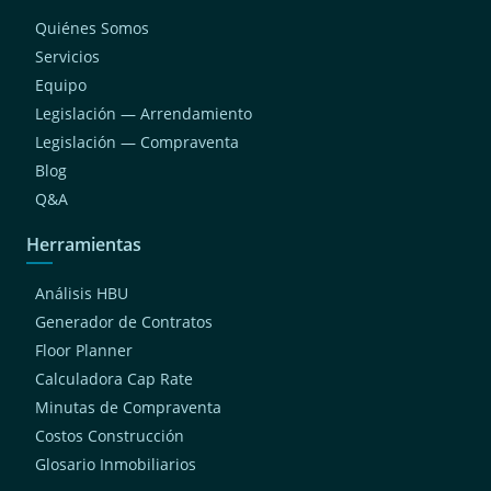
(1)
Chaclacayo
Quiénes Somos
(1)
San Bartolo
Servicios
Equipo
(1)
San Luis
Legislación — Arrendamiento
(1)
Cieneguilla
Legislación — Compraventa
(1)
Breña
Blog
(1)
Independencia
Q&A
Herramientas
Análisis HBU
Generador de Contratos
Floor Planner
Calculadora Cap Rate
Minutas de Compraventa
Costos Construcción
Glosario Inmobiliarios