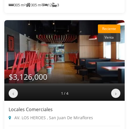
305 m²
305 m²
12
3
Reciente
Venta
$3,126,000
‹
›
1 / 4
Locales Comerciales
AV. LOS HEROES , San Juan De Miraflores