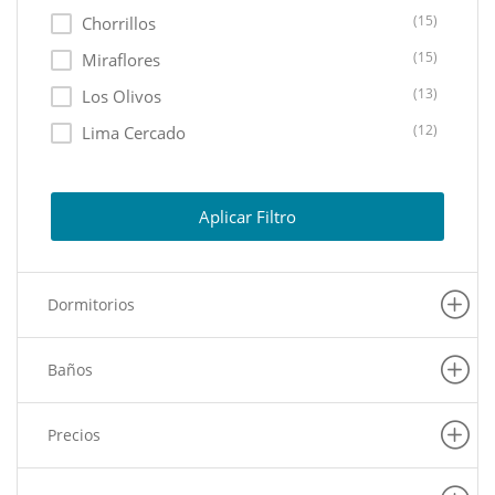
(15)
Chorrillos
(15)
Miraflores
(13)
Los Olivos
(12)
Lima Cercado
(11)
Ate
(10)
Lurin
Aplicar Filtro
(10)
Lurigancho
(8)
La Molina
Dormitorios
(7)
Pachacamac
(6)
Puente Piedra
Baños
(6)
Carabayllo
(6)
La Victoria
Precios
(6)
Barranco
(5)