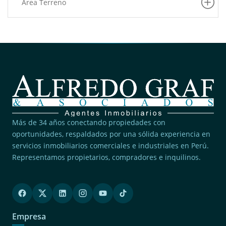
Pueblo Libre
Area Terreno
(5)
San Martin De Porres
(5)
Villa El Salvador
(4)
Rimac
(4)
San Juan De Lurigancho
(3)
Pucusana
(3)
Lince
(2)
San Borja
Más de 34 años conectando propiedades con
(2)
oportunidades, respaldados por una sólida experiencia en
Ancon
servicios inmobiliarios comerciales e industriales en Perú.
(2)
San Juan De Miraflores
Representamos propietarios, compradores e inquilinos.
(2)
San Miguel
(2)
Jesus Maria
(2)
Surquillo
Empresa
(2)
Magdalena Del Mar