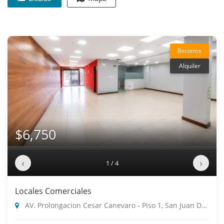
Reciente
Alquiler
$6,750
‹
›
1 / 4
Locales Comerciales
AV. Prolongacion Cesar Canevaro - Piso 1, San Juan De Miraflores