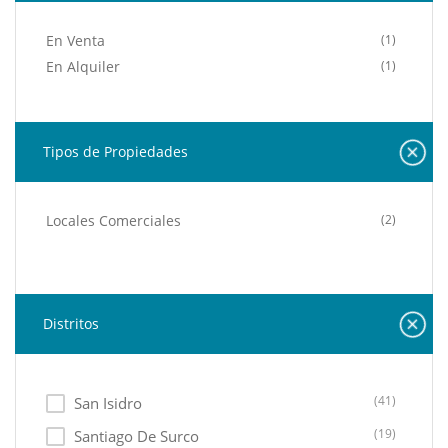
En Venta
(1)
En Alquiler
(1)
Tipos de Propiedades
Locales Comerciales
(2)
Distritos
(41)
San Isidro
(19)
Santiago De Surco