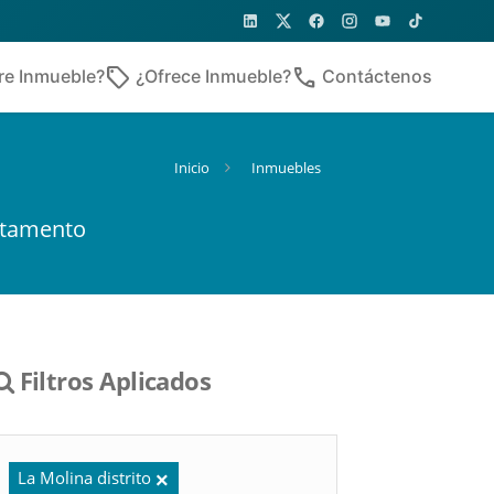
sell
phone
re Inmueble?
¿Ofrece Inmueble?
Contáctenos
Inicio
Inmuebles
rtamento
Filtros Aplicados
La Molina distrito