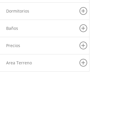
(8)
La Molina
Dormitorios
(7)
Pachacamac
(6)
Puente Piedra
Baños
(6)
Carabayllo
(6)
La Victoria
Precios
(6)
Barranco
(5)
Pueblo Libre
Area Terreno
(5)
San Martin De Porres
(5)
Villa El Salvador
(4)
Rimac
(4)
San Juan De Lurigancho
(3)
Pucusana
(3)
Lince
(2)
San Borja