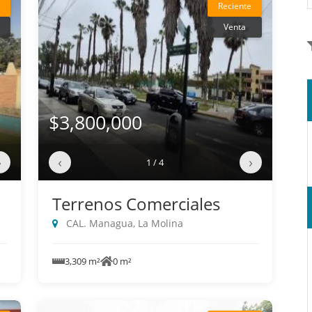
Reciente
Venta
$3,800,000
›
‹
›
1 / 4
Terrenos Comerciales
CAL. Managua, La Molina
3,309 m²
0 m²