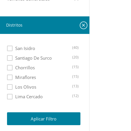
Distritos
(40)
San Isidro
(20)
Santiago De Surco
(15)
Chorrillos
(15)
Miraflores
(13)
Los Olivos
(12)
Lima Cercado
(11)
Ate
(10)
Lurin
Aplicar Filtro
(10)
Lurigancho