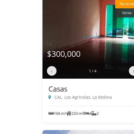
Reciente
Venta
$300,000
‹
1 / 4
Casas
CAL. Los Agricolas, La Molina
168 m²
233 m²
4
2