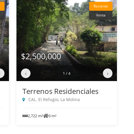
Reciente
Venta
$2,500,000
›
‹
›
1 / 4
Terrenos Residenciales
CAL. El Refugio, La Molina
2,722 m²
0 m²