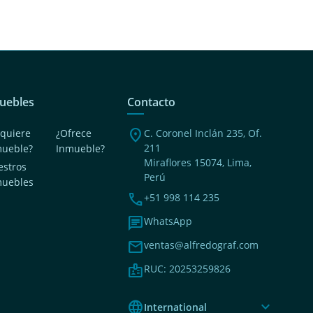
uebles
Contacto
location_on
quiere
¿Ofrece
C. Coronel Inclán 235, Of.
211
mueble?
Inmueble?
Miraflores 15074, Lima,
stros
Perú
muebles
phone
+51 998 114 235
chat
WhatsApp
mail
ventas@alfredograf.com
badge
RUC: 20253259826
language
expand_more
International