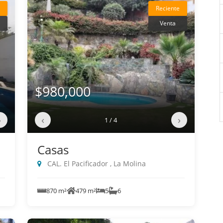
Reciente
Venta
$980,000
›
‹
›
1 / 4
Casas
CAL. El Pacificador , La Molina
870 m²
479 m²
5
6