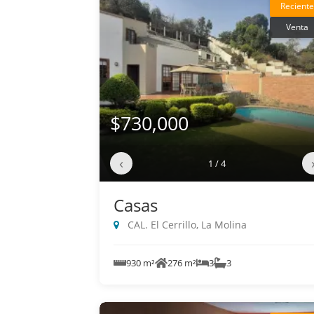
Reciente
Venta
$730,000
‹
1 / 4
Casas
CAL. El Cerrillo, La Molina
930 m²
276 m²
3
3