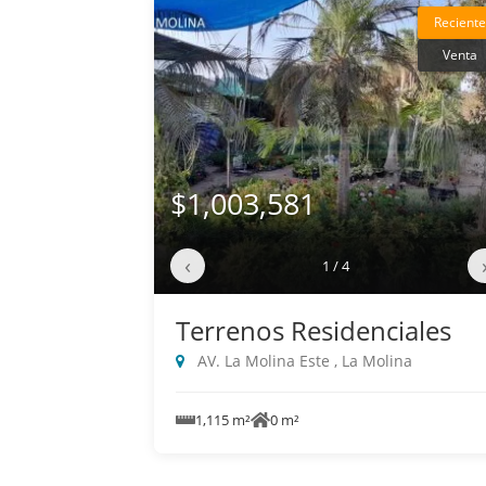
Reciente
Venta
$1,003,581
‹
1 / 4
Terrenos Residenciales
AV. La Molina Este , La Molina
1,115 m²
0 m²