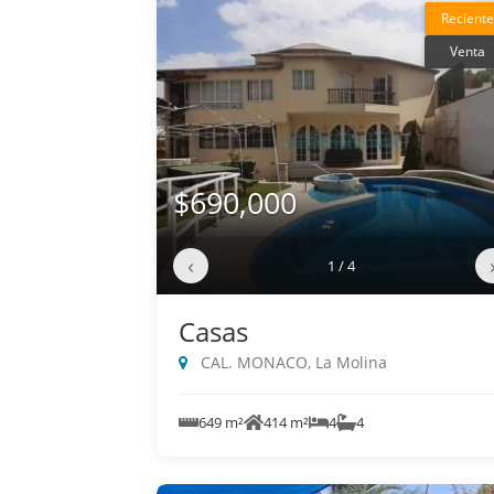
Reciente
Venta
$690,000
‹
1 / 4
Casas
CAL. MONACO, La Molina
649 m²
414 m²
4
4