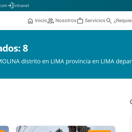
login
.com
Intranet
home
people
work
search
Inicio
Nosotros
Servicios
¿Requie
ados:
8
MOLINA distrito en LIMA provincia en LIMA depa