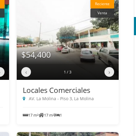
Reciente
Venta
$54,400
›
‹
›
1 / 3
Locales Comerciales
AV. La Molina - Piso 3, La Molina
17 m²
17 m²
1