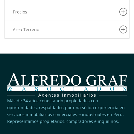
(6)
La Victoria
Precios
(6)
Barranco
(5)
Pueblo Libre
Area Terreno
(5)
San Martin De Porres
(5)
Villa El Salvador
(4)
Rimac
(4)
San Juan De Lurigancho
(3)
Pucusana
(3)
Lince
(2)
San Borja
Más de 34 años conectando propiedades con
(2)
oportunidades, respaldados por una sólida experiencia en
Ancon
servicios inmobiliarios comerciales e industriales en Perú.
(2)
San Juan De Miraflores
Representamos propietarios, compradores e inquilinos.
(2)
San Miguel