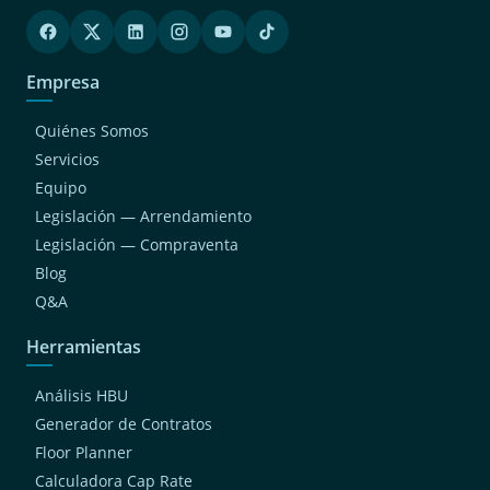
(2)
Jesus Maria
(2)
Surquillo
Empresa
(2)
Magdalena Del Mar
(1)
Chaclacayo
Quiénes Somos
(1)
San Bartolo
Servicios
Equipo
(1)
San Luis
Legislación — Arrendamiento
(1)
Cieneguilla
Legislación — Compraventa
(1)
Breña
Blog
(1)
Independencia
Q&A
Herramientas
Análisis HBU
Generador de Contratos
Floor Planner
Calculadora Cap Rate