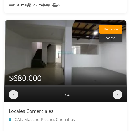
170 m²
547 m²
16
6
Reciente
Venta
$680,000
‹
›
1 / 4
Locales Comerciales
CAL. Macchu Picchu, Chorrillos