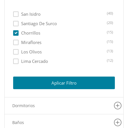
(40)
San Isidro
(20)
Santiago De Surco
(15)
Chorrillos
(15)
Miraflores
(13)
Los Olivos
(12)
Lima Cercado
(11)
Ate
(10)
Lurin
Aplicar Filtro
(10)
Lurigancho
(8)
La Molina
Dormitorios
(7)
Pachacamac
(6)
Puente Piedra
Baños
(6)
Carabayllo