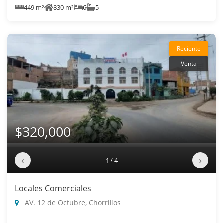
449 m²
830 m²
6
5
Reciente
Venta
$320,000
‹
›
1 / 4
Locales Comerciales
AV. 12 de Octubre, Chorrillos