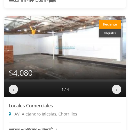
5,016 m²
1,758 m²
6
Reciente
Alquiler
$4,080
‹
›
1 / 4
Locales Comerciales
AV. Alejandro Iglesias, Chorrillos
200 m²
350 m²
7
4