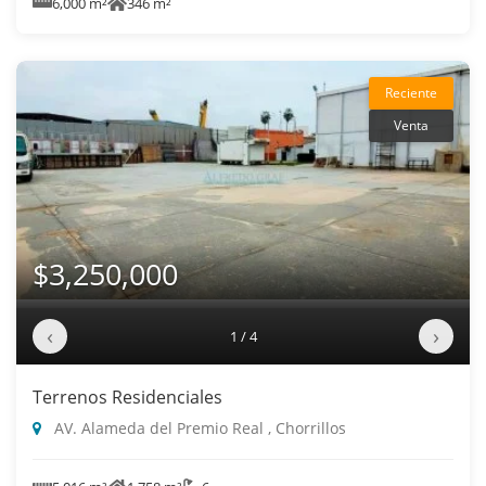
6,000 m²
346 m²
Reciente
Venta
$3,250,000
‹
›
1 / 4
Terrenos Residenciales
AV. Alameda del Premio Real , Chorrillos