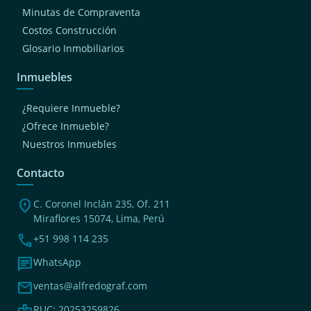
Minutas de Compraventa
Costos Construcción
Glosario Inmobiliarios
Inmuebles
¿Requiere Inmueble?
¿Ofrece Inmueble?
Nuestros Inmuebles
Contacto
location_on
C. Coronel Inclán 235, Of. 211
Miraflores 15074, Lima, Perú
phone
+51 998 114 235
chat
WhatsApp
mail
ventas@alfredograf.com
RUC: 20253259826