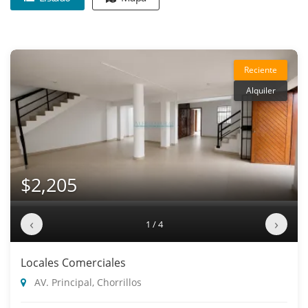
Reciente
Alquiler
$2,205
‹
›
1 / 4
Locales Comerciales
AV. Principal, Chorrillos