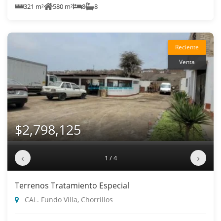
321 m²
580 m²
8
8
Reciente
Venta
$2,798,125
‹
›
1 / 4
Terrenos Tratamiento Especial
CAL. Fundo Villa, Chorrillos