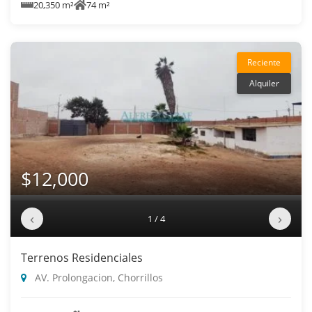
20,350 m²
74 m²
Reciente
Alquiler
$12,000
‹
›
1 / 4
Terrenos Residenciales
AV. Prolongacion, Chorrillos