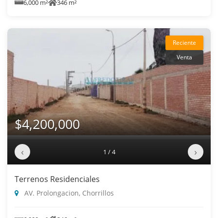
6,000 m²
346 m²
Reciente
Venta
$4,200,000
‹
›
1 / 4
Terrenos Residenciales
AV. Prolongacion, Chorrillos