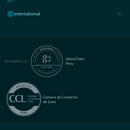
language
expand_more
International
SwissCham
MIEMBROS DE
Peru
Cámara de Comercio
de Lima