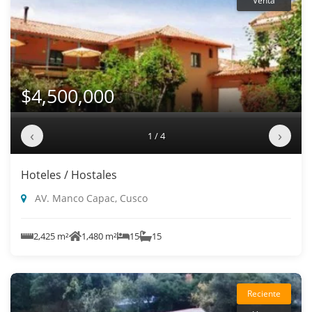
Venta
$4,500,000
‹
›
1 / 4
Hoteles / Hostales
AV. Manco Capac, Cusco
2,425 m²
1,480 m²
15
15
Reciente