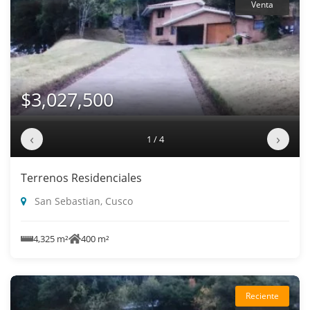
Venta
$3,027,500
‹
›
1 / 4
Terrenos Residenciales
San Sebastian, Cusco
4,325 m²
400 m²
Reciente