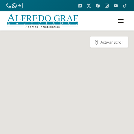
phone
login
menu
Activar Scroll