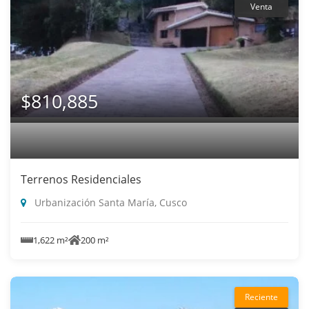
Venta
$810,885
Terrenos Residenciales
Urbanización Santa María, Cusco
1,622 m²
200 m²
Reciente