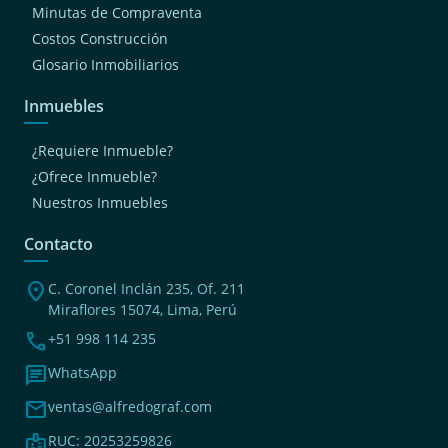
Minutas de Compraventa
Costos Construcción
Glosario Inmobiliarios
Inmuebles
¿Requiere Inmueble?
¿Ofrece Inmueble?
Nuestros Inmuebles
Contacto
location_on
C. Coronel Inclán 235, Of. 211
Miraflores 15074, Lima, Perú
phone
+51 998 114 235
chat
WhatsApp
mail
ventas@alfredograf.com
badge
RUC: 20253259826