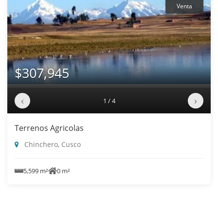
Venta
$307,945
‹
›
1 / 4
Terrenos Agricolas
Chinchero, Cusco
5,599 m²
0 m²