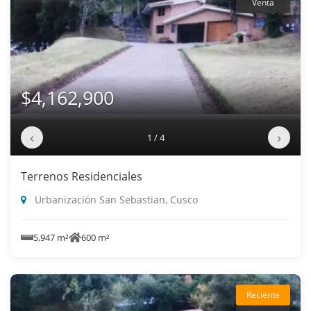
Venta
$4,162,900
‹
›
1 / 4
Terrenos Residenciales
Urbanización San Sebastian, Cusco
5,947 m²
600 m²
Reciente