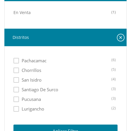
En Venta
(1)
Distritos
(6)
Pachacamac
(5)
Chorrillos
(4)
San Isidro
(3)
Santiago De Surco
(3)
Pucusana
(2)
Lurigancho
(2)
La Molina
(2)
Lima Cercado