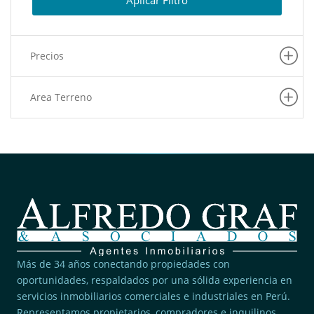
Aplicar Filtro
(1)
Puente Piedra
(1)
Carabayllo
Precios
(1)
Rimac
(1)
Los Olivos
Area Terreno
(1)
Ate
(1)
Lince
(1)
San Martin De Porres
Más de 34 años conectando propiedades con
oportunidades, respaldados por una sólida experiencia en
servicios inmobiliarios comerciales e industriales en Perú.
Representamos propietarios, compradores e inquilinos.