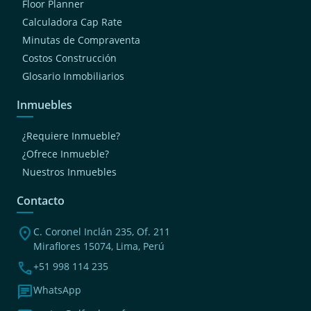
Floor Planner
Calculadora Cap Rate
Minutas de Compraventa
Costos Construcción
Glosario Inmobiliarios
Inmuebles
¿Requiere Inmueble?
¿Ofrece Inmueble?
Nuestros Inmuebles
Contacto
location_on
C. Coronel Inclán 235, Of. 211
Miraflores 15074, Lima, Perú
phone
+51 998 114 235
chat
WhatsApp