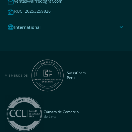
mail
ventas@alfredograf.com
badge
RUC: 20253259826
language
expand_more
International
SwissCham
MIEMBROS DE
Peru
Cámara de Comercio
de Lima