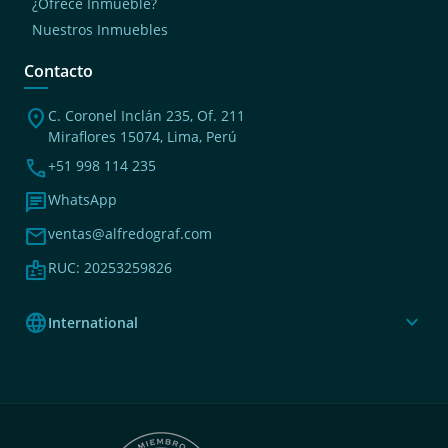
¿Ofrece Inmueble?
Nuestros Inmuebles
Contacto
location_on
C. Coronel Inclán 235, Of. 211
Miraflores 15074, Lima, Perú
phone
+51 998 114 235
chat
WhatsApp
mail
ventas@alfredograf.com
badge
RUC: 20253259826
language
expand_more
International