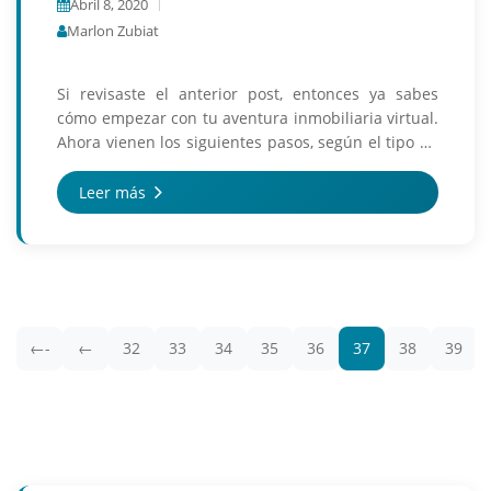
Abril 8, 2020
Marlon Zubiat
Si revisaste el anterior post, entonces ya sabes
cómo empezar con tu aventura inmobiliaria virtual.
Ahora vienen los siguientes pasos, según el tipo de
operación y el rol que tengas. CIERRE DE OPERAC...
Leer más
←-
←
32
33
34
35
36
37
38
39