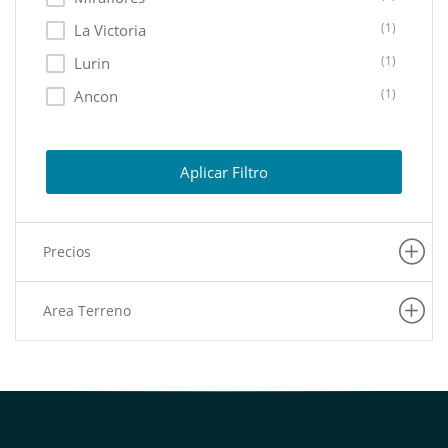
(1)
La Victoria
(1)
Lurin
(1)
Ancon
(1)
San Miguel
(1)
Lince
Aplicar Filtro
(1)
Chorrillos
(1)
La Molina
Precios
(1)
San Juan De Miraflores
Area Terreno