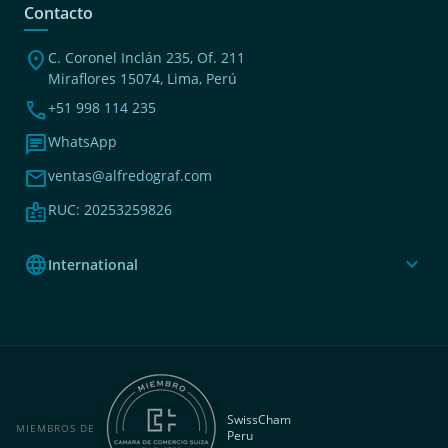
Contacto
location_on
C. Coronel Inclán 235, Of. 211
Miraflores 15074, Lima, Perú
phone
+51 998 114 235
chat
WhatsApp
mail
ventas@alfredograf.com
badge
RUC: 20253259826
language
expand_more
International
SwissCham
MIEMBROS DE
Peru