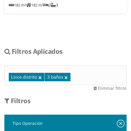
182 m²
182 m²
2
3
Filtros Aplicados
Lince distrito
3 baños
Eliminar filtros
Filtros
Tipo Operación