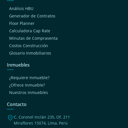
Análisis HBU
Generador de Contratos
Floor Planner
Calculadora Cap Rate
Minutas de Compraventa
Costos Construcción
Glosario Inmobiliarios
Inmuebles
¿Requiere Inmueble?
¿Ofrece Inmueble?
Nuestros Inmuebles
Contacto
location_on
C. Coronel Inclán 235, Of. 211
Miraflores 15074, Lima, Perú