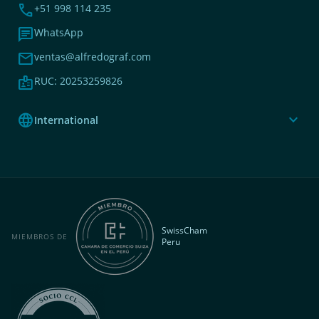
phone
+51 998 114 235
chat
WhatsApp
mail
ventas@alfredograf.com
badge
RUC: 20253259826
language
expand_more
International
SwissCham
MIEMBROS DE
Peru