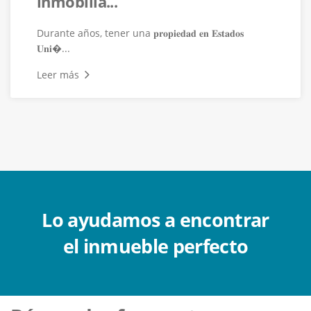
inmobilia...
Durante años, tener una 𝐩𝐫𝐨𝐩𝐢𝐞𝐝𝐚𝐝 𝐞𝐧 𝐄𝐬𝐭𝐚𝐝𝐨𝐬
𝐔𝐧𝐢�...
Leer más
Lo ayudamos a encontrar
el inmueble perfecto