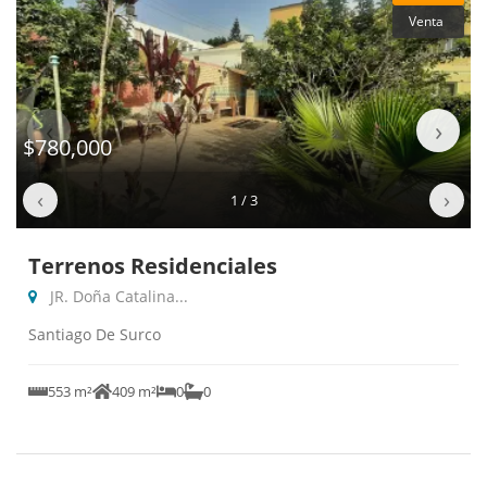
Venta
‹
›
$780,000
‹
›
1 / 3
Terrenos Residenciales
JR. Doña Catalina...
Santiago De Surco
553 m²
409 m²
0
0