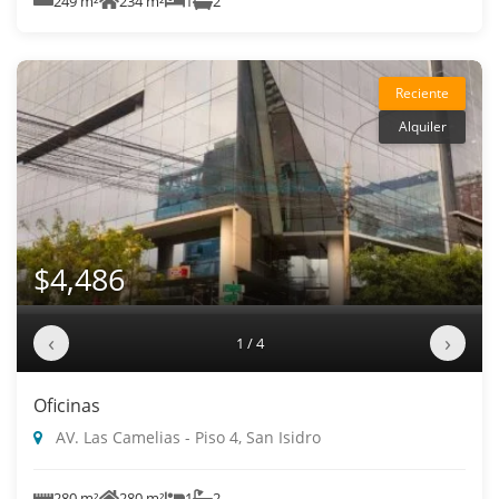
249 m²
234 m²
1
2
Reciente
Alquiler
$4,486
‹
›
1 / 4
Oficinas
AV. Las Camelias - Piso 4, San Isidro
280 m²
280 m²
1
2