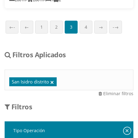
←-
←
1
2
3
4
→
-→
Filtros Aplicados
San Isidro distrito
Eliminar filtros
Filtros
Tipo Operación