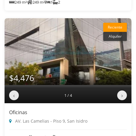
249 m²
249 m²
1
2
Reciente
Alquiler
$4,476
‹
›
1 / 4
Oficinas
AV. Las Camelias - Piso 9, San Isidro