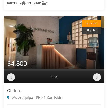
433 m²
433 m²
1
2
Reciente
Alquiler
$4,800
‹
›
1 / 4
Oficinas
AV. Arequipa - Piso 1, San Isidro