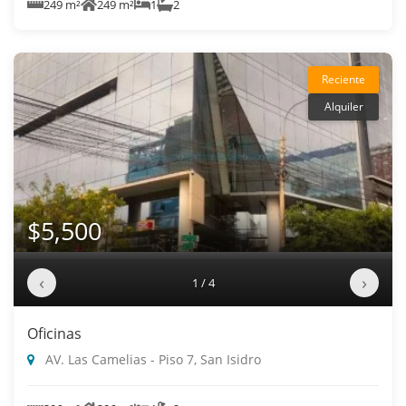
249 m²
249 m²
1
2
Reciente
Alquiler
$5,500
‹
›
1 / 4
Oficinas
AV. Las Camelias - Piso 7, San Isidro