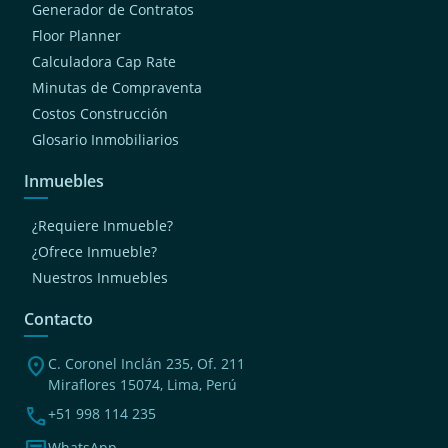
Generador de Contratos
Floor Planner
Calculadora Cap Rate
Minutas de Compraventa
Costos Construcción
Glosario Inmobiliarios
Inmuebles
¿Requiere Inmueble?
¿Ofrece Inmueble?
Nuestros Inmuebles
Contacto
location_on
C. Coronel Inclán 235, Of. 211
Miraflores 15074, Lima, Perú
phone
+51 998 114 235
WhatsApp