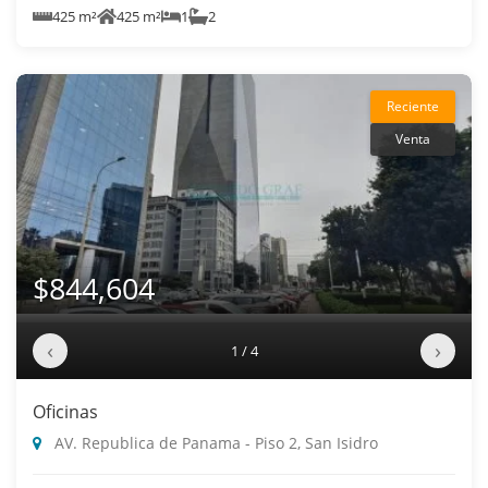
425 m²
425 m²
1
2
Reciente
Venta
$844,604
‹
›
1 / 4
Oficinas
AV. Republica de Panama - Piso 2, San Isidro