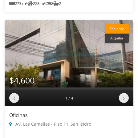
273 m²
228 m²
8
2
Reciente
Alquiler
$4,600
‹
›
1 / 4
Oficinas
AV. Las Camelias - Piso 11, San Isidro