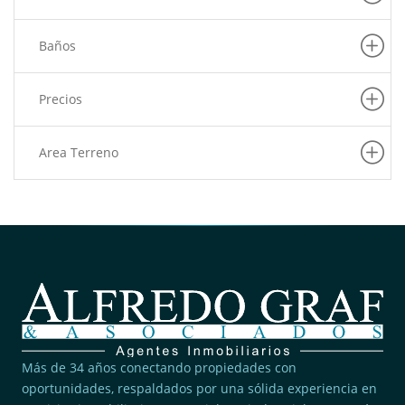
Pachacamac
(6)
Puente Piedra
Baños
(6)
Carabayllo
(6)
La Victoria
Precios
(6)
Barranco
(5)
Pueblo Libre
Area Terreno
(5)
San Martin De Porres
(5)
Villa El Salvador
(4)
Rimac
(4)
San Juan De Lurigancho
(3)
Pucusana
(3)
Lince
(2)
San Borja
Más de 34 años conectando propiedades con
(2)
oportunidades, respaldados por una sólida experiencia en
Ancon