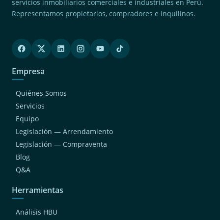
servicios inmobiliarios comerciales e industriales en Perú.
(2)
San Juan De Miraflores
Representamos propietarios, compradores e inquilinos.
(2)
San Miguel
(2)
Jesus Maria
(2)
Surquillo
Empresa
(2)
Magdalena Del Mar
(1)
Chaclacayo
Quiénes Somos
(1)
San Bartolo
Servicios
Equipo
(1)
San Luis
Legislación — Arrendamiento
(1)
Cieneguilla
Legislación — Compraventa
(1)
Breña
Blog
(1)
Independencia
Q&A
Herramientas
Análisis HBU