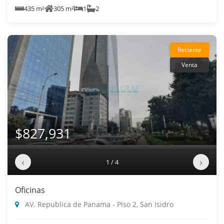
435 m²
305 m²
1
2
Reciente
Venta
$827,931
‹
›
1 / 4
Oficinas
AV. Republica de Panama - Piso 2, San Isidro