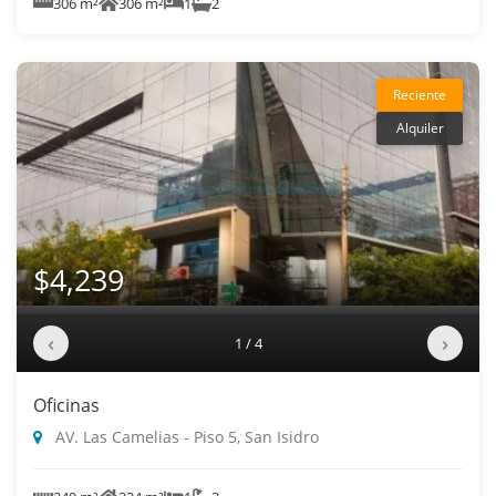
306 m²
306 m²
1
2
Reciente
Alquiler
$4,239
‹
›
1 / 4
Oficinas
AV. Las Camelias - Piso 5, San Isidro