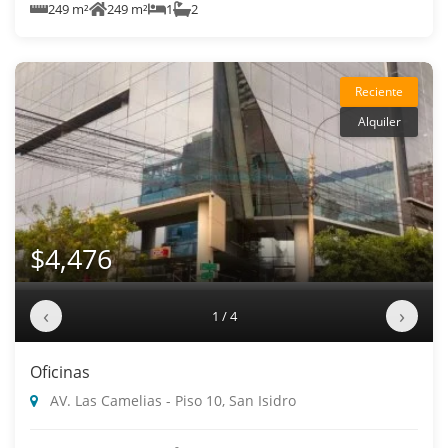
249 m²
249 m²
1
2
Reciente
Alquiler
$4,476
‹
›
1 / 4
Oficinas
AV. Las Camelias - Piso 10, San Isidro