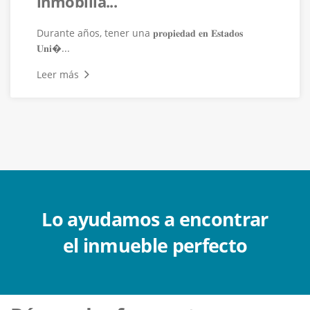
inmobilia...
Durante años, tener una 𝐩𝐫𝐨𝐩𝐢𝐞𝐝𝐚𝐝 𝐞𝐧 𝐄𝐬𝐭𝐚𝐝𝐨𝐬
𝐔𝐧𝐢�...
Leer más
Lo ayudamos a encontrar
el inmueble perfecto