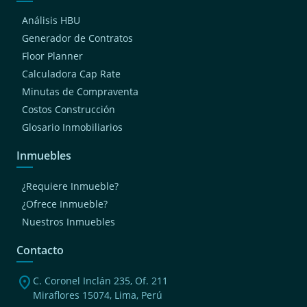
Análisis HBU
Generador de Contratos
Floor Planner
Calculadora Cap Rate
Minutas de Compraventa
Costos Construcción
Glosario Inmobiliarios
Inmuebles
¿Requiere Inmueble?
¿Ofrece Inmueble?
Nuestros Inmuebles
Contacto
location_on
C. Coronel Inclán 235, Of. 211
Miraflores 15074, Lima, Perú