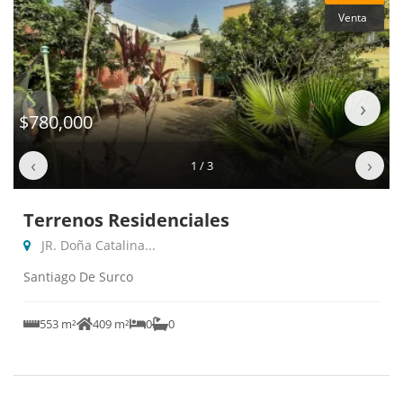
Venta
‹
›
$780,000
‹
›
1 / 3
Terrenos Residenciales
JR. Doña Catalina...
Santiago De Surco
553 m²
409 m²
0
0