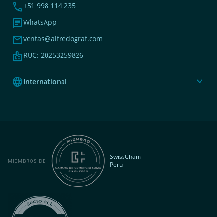
phone
+51 998 114 235
chat
WhatsApp
mail
ventas@alfredograf.com
badge
RUC: 20253259826
language
expand_more
International
SwissCham
MIEMBROS DE
Peru