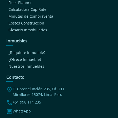
Floor Planner
Calculadora Cap Rate
Minutas de Compraventa
Costos Construcción
Glosario Inmobiliarios
Inmuebles
¿Requiere Inmueble?
¿Ofrece Inmueble?
Nuestros Inmuebles
Contacto
location_on
C. Coronel Inclán 235, Of. 211
Miraflores 15074, Lima, Perú
phone
+51 998 114 235
chat
WhatsApp