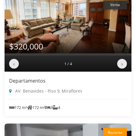
Venta
$320,000
‹
›
1 / 4
Departamentos
AV. Benavides - Piso 9, Miraflores
172 m²
172 m²
3
4
Reciente