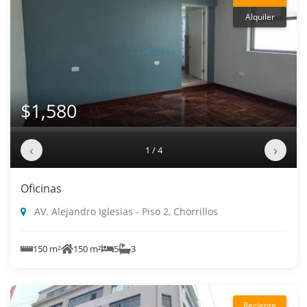
Alquiler
$1,580
‹
›
1 / 4
Oficinas
AV. Alejandro Iglesias - Piso 2, Chorrillos
150 m²
150 m²
5
3
Reciente