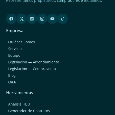
Jesus Maria
Representamos propietarios, compradores e inquilinos.
(2)
Surquillo
(2)
Magdalena Del Mar
(1)
Chaclacayo
Empresa
(1)
San Bartolo
Quiénes Somos
(1)
San Luis
Servicios
(1)
Cieneguilla
Equipo
(1)
Breña
Legislación — Arrendamiento
(1)
Independencia
Legislación — Compraventa
Blog
Q&A
Herramientas
Análisis HBU
Generador de Contratos