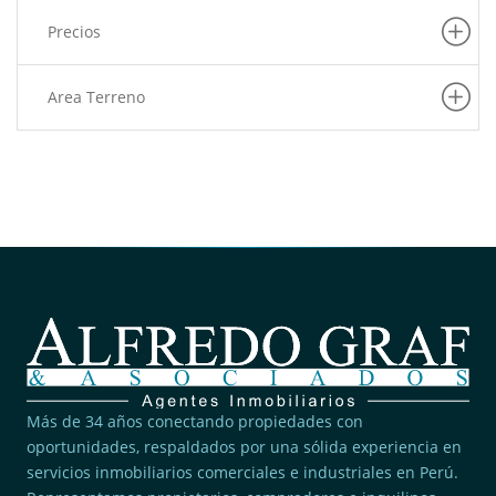
(6)
La Victoria
Precios
(6)
Barranco
(5)
Pueblo Libre
Area Terreno
(5)
San Martin De Porres
(5)
Villa El Salvador
(4)
Rimac
(4)
San Juan De Lurigancho
(3)
Pucusana
(3)
Lince
(2)
San Borja
(2)
Ancon
Más de 34 años conectando propiedades con
(2)
San Juan De Miraflores
oportunidades, respaldados por una sólida experiencia en
(2)
San Miguel
servicios inmobiliarios comerciales e industriales en Perú.
(2)