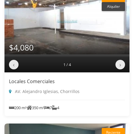
Alquiler
$4,080
‹
›
1 / 4
Locales Comerciales
AV. Alejandro Iglesias, Chorrillos
200 m²
350 m²
7
4
Reciente