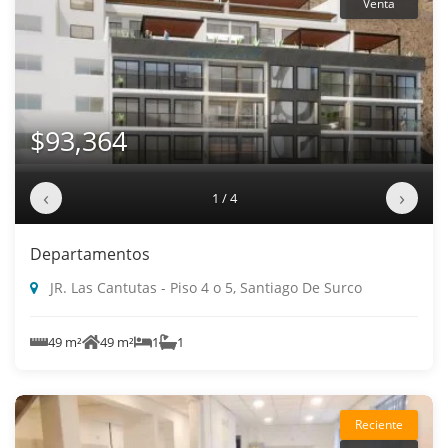
Venta
$93,364
‹
›
1 / 4
Departamentos
JR. Las Cantutas - Piso 4 o 5, Santiago De Surco
49 m²
49 m²
1
1
Reciente