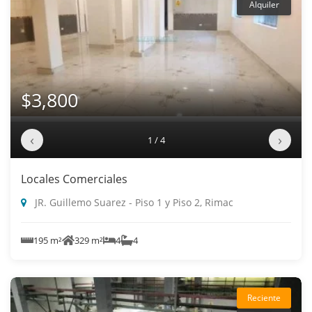
Alquiler
$3,800
‹
›
1 / 4
Locales Comerciales
JR. Guillemo Suarez - Piso 1 y Piso 2, Rimac
195 m²
329 m²
4
4
Reciente