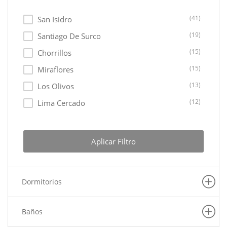
Casas como Terreno
(1)
Casas Balneario
(1)
(41)
San Isidro
Hoteles / Hostales
(1)
(19)
Santiago De Surco
Cocheras
(1)
(15)
Chorrillos
Terrenos Agricolas
(1)
(15)
Miraflores
(13)
Los Olivos
(12)
Lima Cercado
(11)
Ate
(10)
Lurin
Aplicar Filtro
(10)
Lurigancho
(8)
La Molina
Dormitorios
(7)
Pachacamac
(6)
Puente Piedra
Baños
(6)
Carabayllo