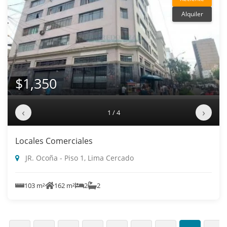
Alquiler
$1,350
‹
›
1 / 4
Locales Comerciales
JR. Ocoña - Piso 1, Lima Cercado
103 m²
162 m²
2
2