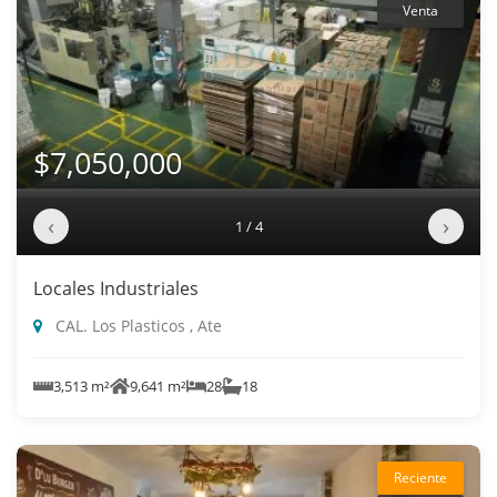
Venta
$7,050,000
‹
›
1 / 4
Locales Industriales
CAL. Los Plasticos , Ate
3,513 m²
9,641 m²
28
18
Reciente