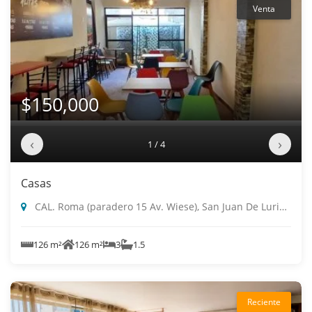
Venta
$150,000
‹
›
1 / 4
Casas
CAL. Roma (paradero 15 Av. Wiese), San Juan De Lurigancho
126 m²
126 m²
3
1.5
Reciente