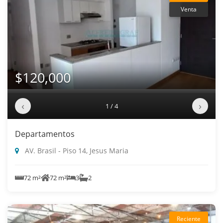
Venta
$120,000
‹
›
1 / 4
Departamentos
AV. Brasil - Piso 14, Jesus Maria
72 m²
72 m²
3
2
Reciente