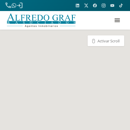
phone
login
menu
Activar Scroll