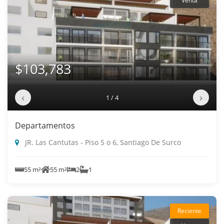
Venta
$103,783
‹
›
1 / 4
Departamentos
JR. Las Cantutas - Piso 5 o 6, Santiago De Surco
55 m²
55 m²
2
1
Reciente