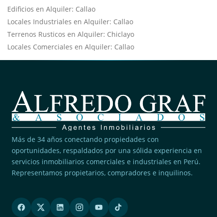
Edificios en Alquiler: Callao
Locales Industriales en Alquiler: Callao
Terrenos Rusticos en Alquiler: Chiclayo
Locales Comerciales en Alquiler: Callao
Más de 34 años conectando propiedades con
oportunidades, respaldados por una sólida experiencia en
servicios inmobiliarios comerciales e industriales en Perú.
Representamos propietarios, compradores e inquilinos.