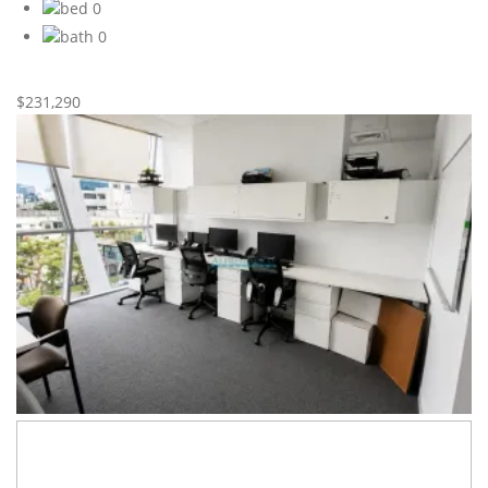
0
0
Nueva
Venta
$231,290