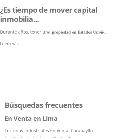
¿Es tiempo de mover capital
inmobilia...
Durante años, tener una 𝐩𝐫𝐨𝐩𝐢𝐞𝐝𝐚𝐝 𝐞𝐧 𝐄𝐬𝐭𝐚𝐝𝐨𝐬 𝐔𝐧𝐢�...
Leer más
Lo ayudamos a encontrar el
inmueble perfecto
Navegar por los Inmuebles
Búsquedas frecuentes
En Venta en Lima
Terrenos Industriales en Venta: Carabayllo