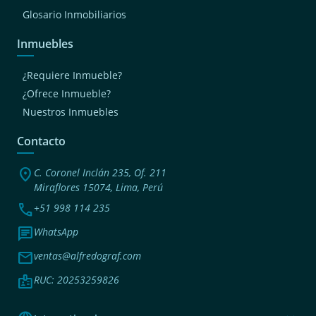
Glosario Inmobiliarios
Inmuebles
¿Requiere Inmueble?
¿Ofrece Inmueble?
Nuestros Inmuebles
Contacto
location_on
C. Coronel Inclán 235, Of. 211
Miraflores 15074, Lima, Perú
phone
+51 998 114 235
chat
WhatsApp
mail
ventas@alfredograf.com
badge
RUC: 20253259826