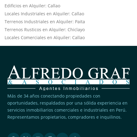
Edificios en Alquiler: Callao
Locales Industriales en Alquiler: Callao
Terrenos Industriales en Alquiler: Paita
Terrenos Rusticos en Alquiler: Chiclayo
Locales Comerciales en Alquiler: Callao
Más de 34 años conectando propiedades con
oportunidades, respaldados por una sólida experiencia en
servicios inmobiliarios comerciales e industriales en Perú.
Representamos propietarios, compradores e inquilinos.