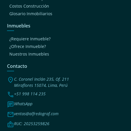
Costos Construcción
Glosario Inmobiliarios
Inmuebles
¿Requiere Inmueble?
¿Ofrece Inmueble?
Nuestros Inmuebles
Contacto
location_on
C. Coronel Inclán 235, Of. 211
Miraflores 15074, Lima, Perú
phone
+51 998 114 235
chat
WhatsApp
mail
ventas@alfredograf.com
badge
RUC: 20253259826