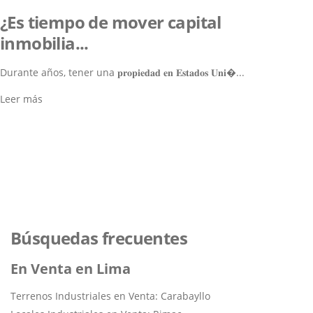
¿Es tiempo de mover capital
inmobilia...
Durante años, tener una 𝐩𝐫𝐨𝐩𝐢𝐞𝐝𝐚𝐝 𝐞𝐧 𝐄𝐬𝐭𝐚𝐝𝐨𝐬 𝐔𝐧𝐢�...
Leer más
Lo ayudamos a encontrar el
inmueble perfecto
Navegar por los Inmuebles
Búsquedas frecuentes
En Venta en Lima
Terrenos Industriales en Venta: Carabayllo